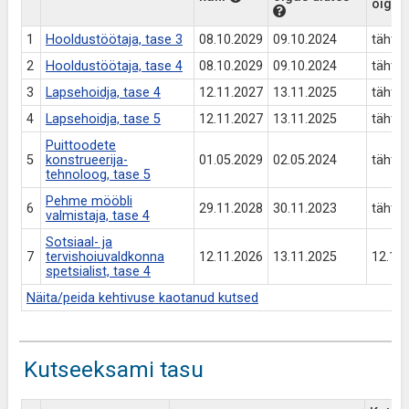
õigus
1
Hooldustöötaja, tase 3
08.10.2029
09.10.2024
tähtaj
2
Hooldustöötaja, tase 4
08.10.2029
09.10.2024
tähtaj
3
Lapsehoidja, tase 4
12.11.2027
13.11.2025
tähtaj
4
Lapsehoidja, tase 5
12.11.2027
13.11.2025
tähtaj
Puittoodete
5
konstrueerija-
01.05.2029
02.05.2024
tähtaj
tehnoloog, tase 5
Pehme mööbli
6
29.11.2028
30.11.2023
tähtaj
valmistaja, tase 4
Sotsiaal- ja
7
tervishoiuvaldkonna
12.11.2026
13.11.2025
12.11
spetsialist, tase 4
Näita/peida kehtivuse kaotanud kutsed
Kutseeksami tasu