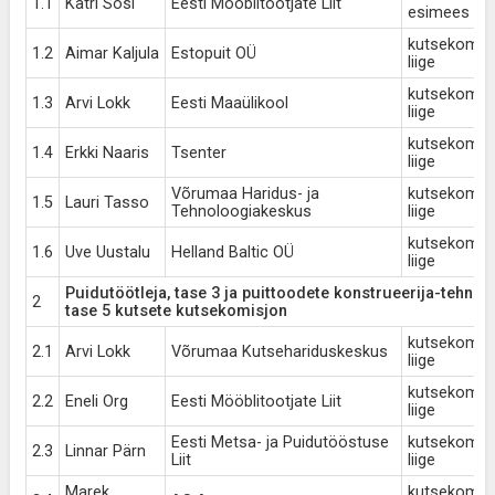
1.1
Katri Sosi
Eesti Mööblitootjate Liit
esimees
kutsekomisj
1.2
Aimar Kaljula
Estopuit OÜ
liige
kutsekomisj
1.3
Arvi Lokk
Eesti Maaülikool
liige
kutsekomisj
1.4
Erkki Naaris
Tsenter
liige
Võrumaa Haridus- ja
kutsekomisj
1.5
Lauri Tasso
Tehnoloogiakeskus
liige
kutsekomisj
1.6
Uve Uustalu
Helland Baltic OÜ
liige
Puidutöötleja, tase 3 ja puittoodete konstrueerija-tehnol
2
tase 5 kutsete kutsekomisjon
kutsekomisj
2.1
Arvi Lokk
Võrumaa Kutsehariduskeskus
liige
kutsekomisj
2.2
Eneli Org
Eesti Mööblitootjate Liit
liige
Eesti Metsa- ja Puidutööstuse
kutsekomisj
2.3
Linnar Pärn
Liit
liige
Marek
kutsekomisj