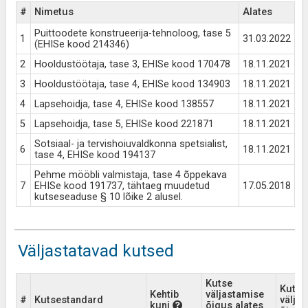
#
Nimetus
Alates
K
Puittoodete konstrueerija-tehnoloog, tase 5
1
31.03.2022
tä
(EHISe kood 214346)
2
Hooldustöötaja, tase 3, EHISe kood 170478
18.11.2021
tä
3
Hooldustöötaja, tase 4, EHISe kood 134903
18.11.2021
tä
4
Lapsehoidja, tase 4, EHISe kood 138557
18.11.2021
tä
5
Lapsehoidja, tase 5, EHISe kood 221871
18.11.2021
tä
Sotsiaal- ja tervishoiuvaldkonna spetsialist,
6
18.11.2021
tä
tase 4, EHISe kood 194137
Pehme mööbli valmistaja, tase 4 õppekava
7
EHISe kood 191737, tähtaeg muudetud
17.05.2018
tä
kutseseaduse § 10 lõike 2 alusel.
Väljastatavad kutsed
Kutse
Kutse
Kehtib
väljastamise
#
Kutsestandard
välja
kuni
õigus alates