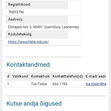
Registrikood:
70003796
Aadress:
Ehitajate tee 3, 90401 Uuemõisa, Läänemaa
Kodulehekülg:
https://www.hkhk.edu.ee/
Kontaktandmed
#
Valdkond
Kontaktisik
Kontakttelefon(id)
E-maili aadres
1
Tiia Tiisler
666 1743
tiia.tiisler@hkh
Kutse andja õigused