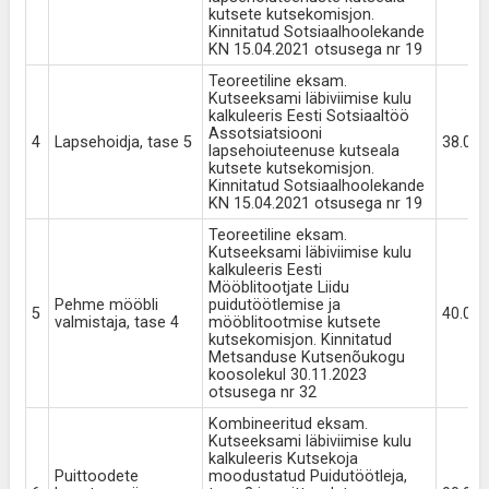
kutsete kutsekomisjon.
Kinnitatud Sotsiaalhoolekande
KN 15.04.2021 otsusega nr 19
Teoreetiline eksam.
Kutseeksami läbiviimise kulu
kalkuleeris Eesti Sotsiaaltöö
Assotsiatsiooni
4
Lapsehoidja, tase 5
38.00
lapsehoiuteenuse kutseala
kutsete kutsekomisjon.
Kinnitatud Sotsiaalhoolekande
KN 15.04.2021 otsusega nr 19
Teoreetiline eksam.
Kutseeksami läbiviimise kulu
kalkuleeris Eesti
Mööblitootjate Liidu
Pehme mööbli
puidutöötlemise ja
5
40.00
valmistaja, tase 4
mööblitootmise kutsete
kutsekomisjon. Kinnitatud
Metsanduse Kutsenõukogu
koosolekul 30.11.2023
otsusega nr 32
Kombineeritud eksam.
Kutseeksami läbiviimise kulu
kalkuleeris Kutsekoja
Puittoodete
moodustatud Puidutöötleja,