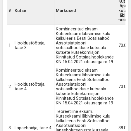
Kutse
lõpeta
#
Kutse
Märkused
kutse
läbivi
tasu
Kombineeritud eksam.
Kutseeksami läbiviimise kulu
kalkuleeris Eesti Sotsiaaltöö
Hooldustöötaja,
Assotsiatsiooni
1
70.00
tase 3
sotsiaalhoolduse kutseala
kutsete kutsekomisjon.
Kinnitatud Sotsiaalhoolekande
KN 15.04.2021 otsusega nr 19
Kombineeritud eksam.
Kutseeksami läbiviimise kulu
kalkuleeris Eesti Sotsiaaltöö
Hooldustöötaja,
Assotsiatsiooni
2
70.00
tase 4
sotsiaalhoolduse kutseala
kutsete kutsekomisjon.
Kinnitatud Sotsiaalhoolekande
KN 15.04.2021 otsusega nr 19
Teoreetiline eksam.
Kutseeksami läbiviimise kulu
kalkuleeris Eesti Sotsiaaltöö
Assotsiatsiooni
3
Lapsehoidja, tase 4
38.00
lapsehoiuteenuste kutseala