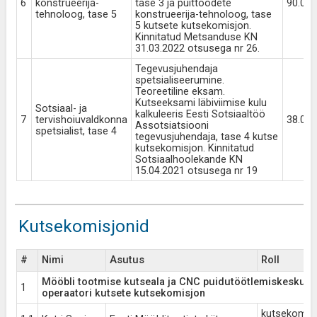
6
konstrueerija-
tase 3 ja puittoodete
90.00
tehnoloog, tase 5
konstrueerija-tehnoloog, tase
5 kutsete kutsekomisjon.
Kinnitatud Metsanduse KN
31.03.2022 otsusega nr 26.
Tegevusjuhendaja
spetsialiseerumine.
Teoreetiline eksam.
Kutseeksami läbiviimise kulu
Sotsiaal- ja
kalkuleeris Eesti Sotsiaaltöö
7
tervishoiuvaldkonna
38.00
Assotsiatsiooni
spetsialist, tase 4
tegevusjuhendaja, tase 4 kutse
kutsekomisjon. Kinnitatud
Sotsiaalhoolekande KN
15.04.2021 otsusega nr 19
Kutsekomisjonid
#
Nimi
Asutus
Roll
Mööbli tootmise kutseala ja CNC puidutöötlemiskeskuse
1
operaatori kutsete kutsekomisjon
kutsekomisj