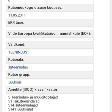
6
Kutsenõukogu otsuse kuupäev:
11.05.2011
EKR tase:
Viide Euroopa kvalifikatsiooniraamistikule (EQF):
Valdkond:
TEENINDUS
Kutseala:
Iluteenindus
Kutse grupp:
Juuksur
Ametite (ISCO) klassifikaator:
5 Teenindus- ja müügitöötajad
51 Isikuteenindajad
514 Iluteenindajad
5141 Juuksurid