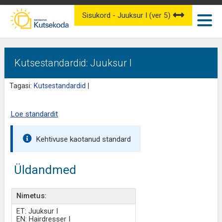
Sisukord - Juuksur I (ver 5)
Kutsestandardid: Juuksur I
Tagasi:
Kutsestandardid
|
Loe standardit
Kehtivuse kaotanud standard
Üldandmed
Nimetus:
ET: Juuksur I
EN: Hairdresser I