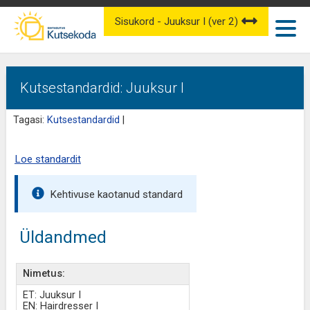
Sisukord - Juuksur I (ver 2)
Kutsestandardid: Juuksur I
Tagasi:
Kutsestandardid
|
Loe standardit
Kehtivuse kaotanud standard
Üldandmed
Nimetus:
ET: Juuksur I
EN: Hairdresser I