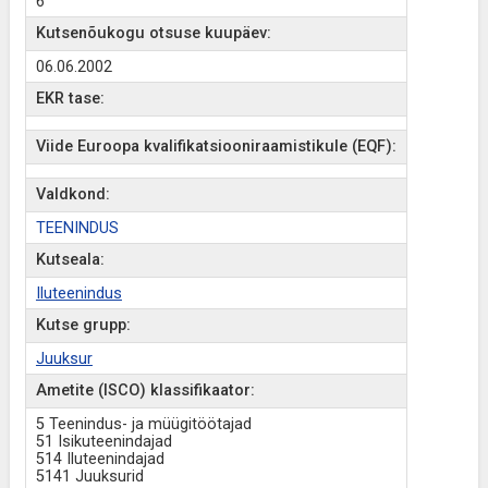
6
Kutsenõukogu otsuse kuupäev:
06.06.2002
EKR tase:
Viide Euroopa kvalifikatsiooniraamistikule (EQF):
Valdkond:
TEENINDUS
Kutseala:
Iluteenindus
Kutse grupp:
Juuksur
Ametite (ISCO) klassifikaator:
5 Teenindus- ja müügitöötajad
51 Isikuteenindajad
514 Iluteenindajad
5141 Juuksurid