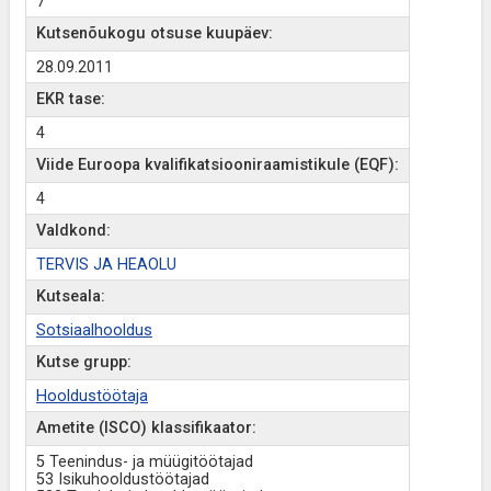
7
Kutsenõukogu otsuse kuupäev:
28.09.2011
EKR tase:
4
Viide Euroopa kvalifikatsiooniraamistikule (EQF):
4
Valdkond:
TERVIS JA HEAOLU
Kutseala:
Sotsiaalhooldus
Kutse grupp:
Hooldustöötaja
Ametite (ISCO) klassifikaator:
5 Teenindus- ja müügitöötajad
53 Isikuhooldustöötajad