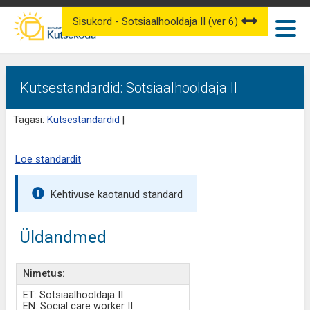
Sisukord - Sotsiaalhooldaja II (ver 6)
Kutsestandardid: Sotsiaalhooldaja II
Tagasi:
Kutsestandardid
|
Loe standardit
Kehtivuse kaotanud standard
Üldandmed
Nimetus:
ET: Sotsiaalhooldaja II
EN: Social care worker II