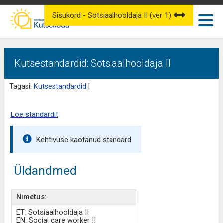
Sisukord - Sotsiaalhooldaja II (ver 1)
Kutsestandardid: Sotsiaalhooldaja II
Tagasi:
Kutsestandardid
|
Loe standardit
Kehtivuse kaotanud standard
Üldandmed
Nimetus:
ET: Sotsiaalhooldaja II
EN: Social care worker II