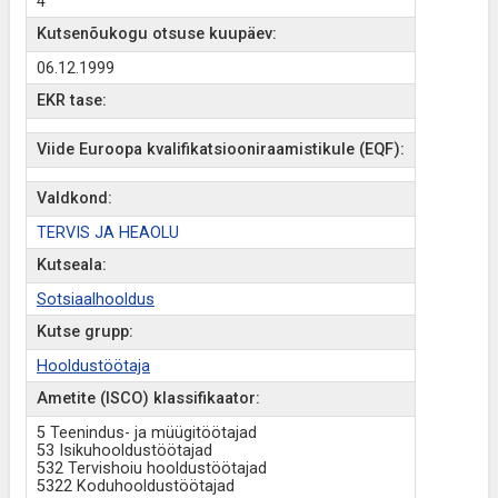
4
Kutsenõukogu otsuse kuupäev:
06.12.1999
EKR tase:
Viide Euroopa kvalifikatsiooniraamistikule (EQF):
Valdkond:
TERVIS JA HEAOLU
Kutseala:
Sotsiaalhooldus
Kutse grupp:
Hooldustöötaja
Ametite (ISCO) klassifikaator:
5 Teenindus- ja müügitöötajad
53 Isikuhooldustöötajad
532 Tervishoiu hooldustöötajad
5322 Koduhooldustöötajad