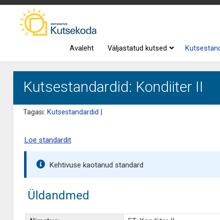
Avaleht
Väljastatud kutsed
Kutsestan
Kutsestandardid: Kondiiter II
Tagasi:
Kutsestandardid
|
Loe standardit
Kehtivuse kaotanud standard
Üldandmed