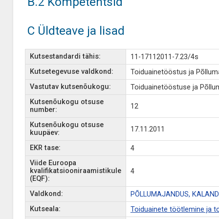
B.2 Kompetentsid
C Üldteave ja lisad
Kutsestandardi tähis:
11-17112011-7.23/4s
Kutsetegevuse valdkond:
Toiduainetööstus ja Põllu
Vastutav kutsenõukogu:
Toiduainetööstuse ja Põll
Kutsenõukogu otsuse
12
number:
Kutsenõukogu otsuse
17.11.2011
kuupäev:
EKR tase:
4
Viide Euroopa
kvalifikatsiooniraamistikule
4
(EQF):
Valdkond:
PÕLLUMAJANDUS, KALAND
Kutseala:
Toiduainete töötlemine ja 