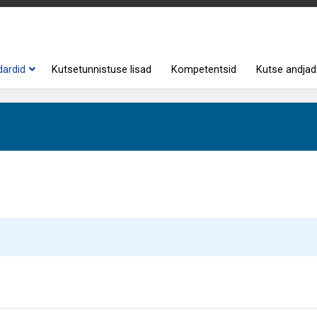
dardid
Kutsetunnistuse lisad
Kompetentsid
Kutse andjad