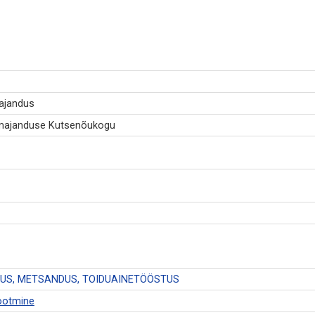
majandus
umajanduse Kutsenõukogu
US, METSANDUS, TOIDUAINETÖÖSTUS
tootmine