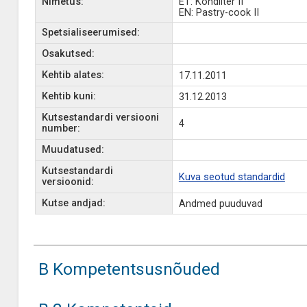
Nimetus:
ET: Kondiiter II
EN: Pastry-cook II
Spetsialiseerumised:
Osakutsed:
Kehtib alates:
17.11.2011
Kehtib kuni:
31.12.2013
Kutsestandardi versiooni
4
number:
Muudatused:
Kutsestandardi
Kuva seotud standardid
versioonid:
Kutse andjad:
Andmed puuduvad
B Kompetentsusnõuded