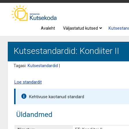
Avaleht
Väljastatud kutsed
Kutsestan
Kutsestandardid: Kondiiter II
Tagasi:
Kutsestandardid
|
Loe standardit
Kehtivuse kaotanud standard
Üldandmed