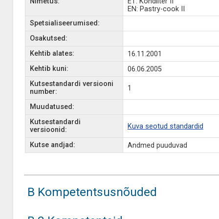
Nimetus:
ET: Kondiiter II
EN: Pastry-cook II
Spetsialiseerumised:
Osakutsed:
Kehtib alates:
16.11.2001
Kehtib kuni:
06.06.2005
Kutsestandardi versiooni
1
number:
Muudatused:
Kutsestandardi
Kuva seotud standardid
versioonid:
Kutse andjad:
Andmed puuduvad
B Kompetentsusnõuded