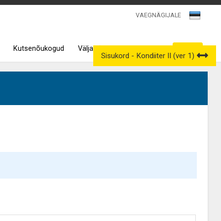
VAEGNÄGIJALE
Kutsenõukogud
Väljavõtted kutseregistrist
Sisukord - Kondiiter II (ver 1)