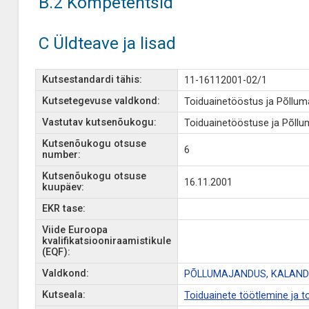
B.2 Kompetentsid
C Üldteave ja lisad
Kutsestandardi tähis:
11-16112001-02/1
Kutsetegevuse valdkond:
Toiduainetööstus ja Põllu
Vastutav kutsenõukogu:
Toiduainetööstuse ja Põll
Kutsenõukogu otsuse
6
number:
Kutsenõukogu otsuse
16.11.2001
kuupäev:
EKR tase:
Viide Euroopa
kvalifikatsiooniraamistikule
(EQF):
Valdkond:
PÕLLUMAJANDUS, KALAND
Kutseala:
Toiduainete töötlemine ja 