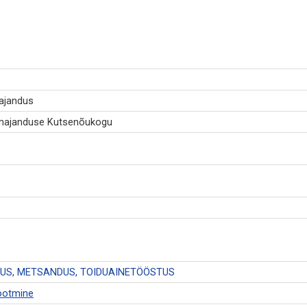
majandus
umajanduse Kutsenõukogu
US, METSANDUS, TOIDUAINETÖÖSTUS
tootmine