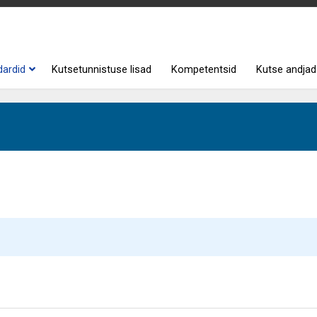
dardid
Kutsetunnistuse lisad
Kompetentsid
Kutse andjad