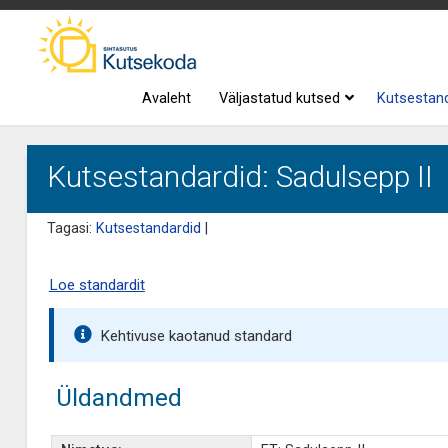
Avaleht
Väljastatud kutsed
Kutsestan
Kutsestandardid: Sadulsepp II
Tagasi:
Kutsestandardid
|
Loe standardit
Kehtivuse kaotanud standard
Üldandmed