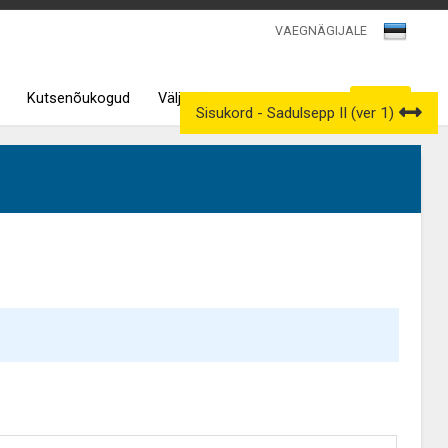
VAEGNÄGIJALE
Kutsenõukogud
Väljavõtted kutseregistrist
Sisukord - Sadulsepp II (ver 1)