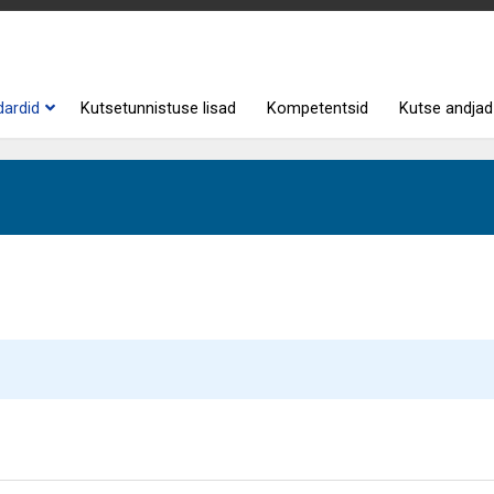
dardid
Kutsetunnistuse lisad
Kompetentsid
Kutse andjad