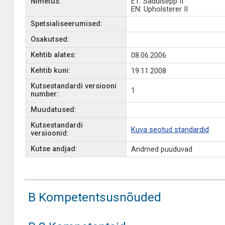
Nimetus:
ET: Sadulsepp II
EN: Upholsterer II
Spetsialiseerumised:
Osakutsed:
Kehtib alates:
08.06.2006
Kehtib kuni:
19.11.2008
Kutsestandardi versiooni
1
number:
Muudatused:
Kutsestandardi
Kuva seotud standardid
versioonid:
Kutse andjad:
Andmed puuduvad
B Kompetentsusnõuded