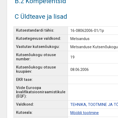
B.2 Kompetentsid
C Üldteave ja lisad
Kutsestandardi tähis:
16-08062006-01/1p
Kutsetegevuse valdkond:
Metsandus
Vastutav kutsenõukogu:
Metsanduse Kutsenõukogu
Kutsenõukogu otsuse
19
number:
Kutsenõukogu otsuse
08.06.2006
kuupäev:
EKR tase:
Viide Euroopa
kvalifikatsiooniraamistikule
(EQF):
Valdkond:
TEHNIKA, TOOTMINE JA T
Kutseala:
Mööbli tootmine