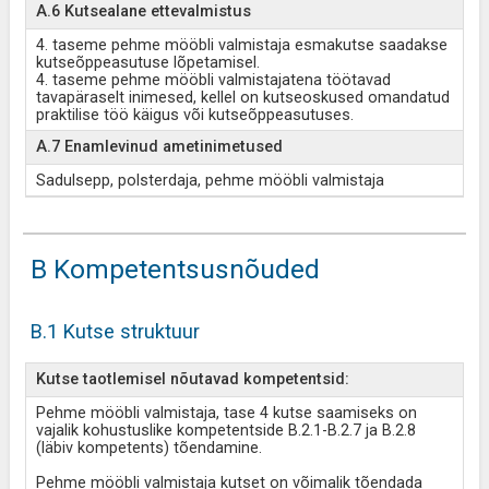
A.6 Kutsealane ettevalmistus
4. taseme pehme mööbli valmistaja esmakutse saadakse
kutseõppeasutuse lõpetamisel.
4. taseme pehme mööbli valmistajatena töötavad
tavapäraselt inimesed, kellel on kutseoskused omandatud
praktilise töö käigus või kutseõppeasutuses.
A.7 Enamlevinud ametinimetused
Sadulsepp, polsterdaja, pehme mööbli valmistaja
B Kompetentsusnõuded
B.1 Kutse struktuur
Kutse taotlemisel nõutavad kompetentsid:
Pehme mööbli valmistaja, tase 4 kutse saamiseks on
vajalik kohustuslike kompetentside B.2.1-B.2.7 ja B.2.8
(läbiv kompetents) tõendamine.
Pehme mööbli valmistaja kutset on võimalik tõendada