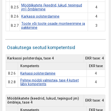
Mööblikatete (keedrid, lukud, tepingud
B.2.5
4
jm) õmblemine
B.2.6
Karkassi polsterdamine
4
Toote või toote osade monteerimine ja
B.2.7
3
pakkimine
Osakutsega seotud kompetentsid
Karkassi polsterdaja, tase 4
EKR tase: 4
Kompetents
EKR tase
B.2.6
Karkassi polsterdamine
4
Pehme mööbli valmistaja, tase 4 kutset
B.2.8
4
läbiv kompetents
Mööblikatete (keedrid, lukud, tepingud jm)
EKR tase: 4
õmbleja, tase 4
Kompetents
EKR tase