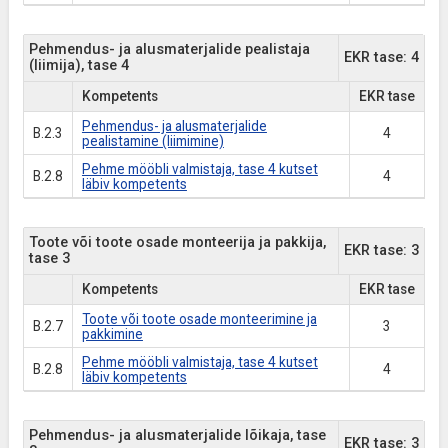
Pehmendus- ja alusmaterjalide pealistaja
EKR tase: 4
(liimija), tase 4
Kompetents
EKR tase
Pehmendus- ja alusmaterjalide
B.2.3
4
pealistamine (liimimine)
Pehme mööbli valmistaja, tase 4 kutset
B.2.8
4
läbiv kompetents
Toote või toote osade monteerija ja pakkija,
EKR tase: 3
tase 3
Kompetents
EKR tase
Toote või toote osade monteerimine ja
B.2.7
3
pakkimine
Pehme mööbli valmistaja, tase 4 kutset
B.2.8
4
läbiv kompetents
Pehmendus- ja alusmaterjalide lõikaja, tase
EKR tase: 3