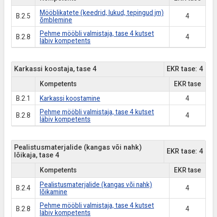
Mööblikatete (keedrid, lukud, tepingud jm)
B.2.5
4
õmblemine
Pehme mööbli valmistaja, tase 4 kutset
B.2.8
4
läbiv kompetents
Karkassi koostaja, tase 4
EKR tase: 4
Kompetents
EKR tase
B.2.1
Karkassi koostamine
4
Pehme mööbli valmistaja, tase 4 kutset
B.2.8
4
läbiv kompetents
Pealistusmaterjalide (kangas või nahk)
EKR tase: 4
lõikaja, tase 4
Kompetents
EKR tase
Pealistusmaterjalide (kangas või nahk)
B.2.4
4
lõikamine
Pehme mööbli valmistaja, tase 4 kutset
B.2.8
4
läbiv kompetents