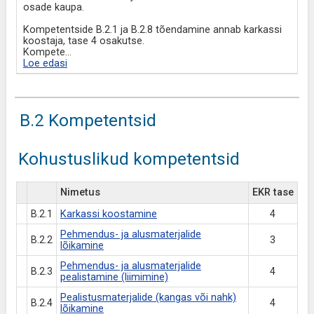
osade kaupa.
Kompetentside B.2.1 ja B.2.8 tõendamine annab karkassi
koostaja, tase 4 osakutse.
Kompete
...
Loe edasi
B.2 Kompetentsid
Kohustuslikud kompetentsid
Nimetus
EKR tase
B.2.1
Karkassi koostamine
4
Pehmendus- ja alusmaterjalide
B.2.2
3
lõikamine
Pehmendus- ja alusmaterjalide
B.2.3
4
pealistamine (liimimine)
Pealistusmaterjalide (kangas või nahk)
B.2.4
4
lõikamine