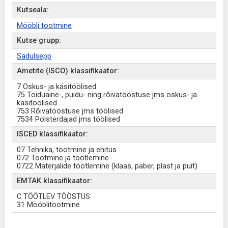
Kutseala:
Mööbli tootmine
Kutse grupp:
Sadulsepp
Ametite (ISCO) klassifikaator:
7 Oskus- ja käsitöölised
75 Toiduaine-, puidu- ning rõivatööstuse jms oskus- ja
käsitöölised
753 Rõivatööstuse jms töölised
7534 Polsterdajad jms töölised
ISCED klassifikaator:
07 Tehnika, tootmine ja ehitus
072 Tootmine ja töötlemine
0722 Materjalide töötlemine (klaas, paber, plast ja puit)
EMTAK klassifikaator:
C TÖÖTLEV TÖÖSTUS
31 Mööblitootmine