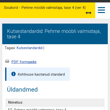
Sisukord - Pehme mööbli valmistaja, tase 4 (ver 4)
Kutsestandardid: Pehme mööbli valmistaja,
tase 4
Tagasi:
Kutsestandardid
|
PDF-formaadis
Kehtivuse kaotanud standard
Üldandmed
Nimetus: