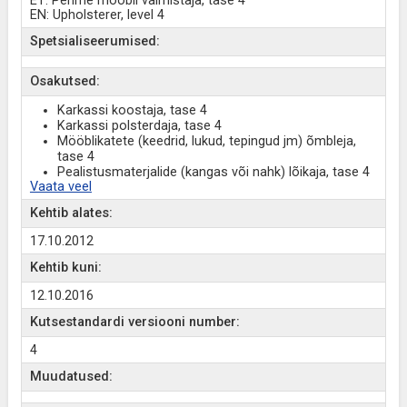
ET: Pehme mööbli valmistaja, tase 4
EN: Upholsterer, level 4
Spetsialiseerumised:
Osakutsed:
Karkassi koostaja, tase 4
Karkassi polsterdaja, tase 4
Mööblikatete (keedrid, lukud, tepingud jm) õmbleja,
tase 4
Pealistusmaterjalide (kangas või nahk) lõikaja, tase 4
Vaata veel
Kehtib alates:
17.10.2012
Kehtib kuni:
12.10.2016
Kutsestandardi versiooni number:
4
Muudatused: