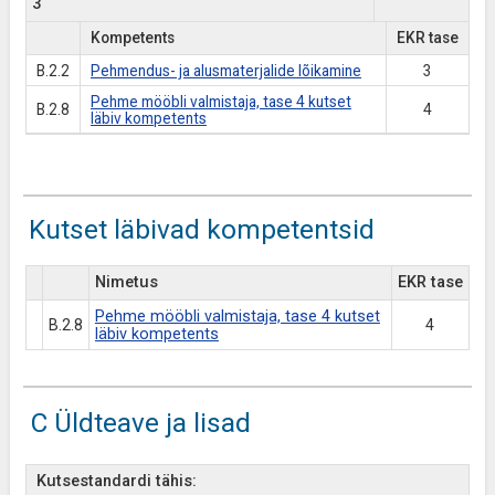
3
Kompetents
EKR tase
B.2.2
Pehmendus- ja alusmaterjalide lõikamine
3
Pehme mööbli valmistaja, tase 4 kutset
B.2.8
4
läbiv kompetents
Kutset läbivad kompetentsid
Nimetus
EKR tase
Pehme mööbli valmistaja, tase 4 kutset
B.2.8
4
läbiv kompetents
C Üldteave ja lisad
Kutsestandardi tähis: