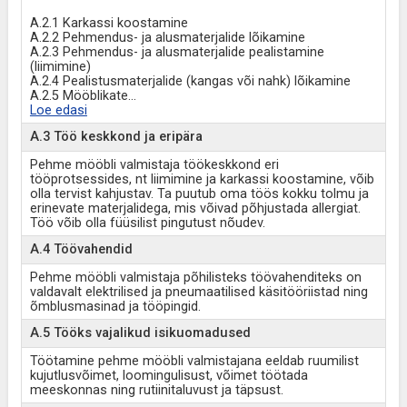
A.2.1 Karkassi koostamine
A.2.2 Pehmendus- ja alusmaterjalide lõikamine
A.2.3 Pehmendus- ja alusmaterjalide pealistamine
(liimimine)
A.2.4 Pealistusmaterjalide (kangas või nahk) lõikamine
A.2.5 Mööblikate
...
Loe edasi
A.3 Töö keskkond ja eripära
Pehme mööbli valmistaja töökeskkond eri
tööprotsessides, nt liimimine ja karkassi koostamine, võib
olla tervist kahjustav. Ta puutub oma töös kokku tolmu ja
erinevate materjalidega, mis võivad põhjustada allergiat.
Töö võib olla füüsilist pingutust nõudev.
A.4 Töövahendid
Pehme mööbli valmistaja põhilisteks töövahenditeks on
valdavalt elektrilised ja pneumaatilised käsitööriistad ning
õmblusmasinad ja tööpingid.
A.5 Tööks vajalikud isikuomadused
Töötamine pehme mööbli valmistajana eeldab ruumilist
kujutlusvõimet, loomingulisust, võimet töötada
meeskonnas ning rutiinitaluvust ja täpsust.