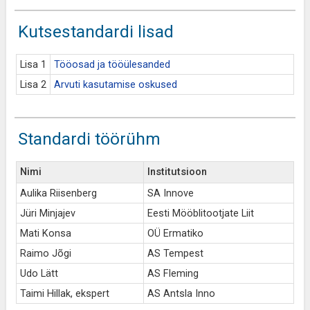
Kutsestandardi lisad
Lisa 1
Tööosad ja tööülesanded
Lisa 2
Arvuti kasutamise oskused
Standardi töörühm
Nimi
Institutsioon
Aulika Riisenberg
SA Innove
Jüri Minjajev
Eesti Mööblitootjate Liit
Mati Konsa
OÜ Ermatiko
Raimo Jõgi
AS Tempest
Udo Lätt
AS Fleming
Taimi Hillak, ekspert
AS Antsla Inno