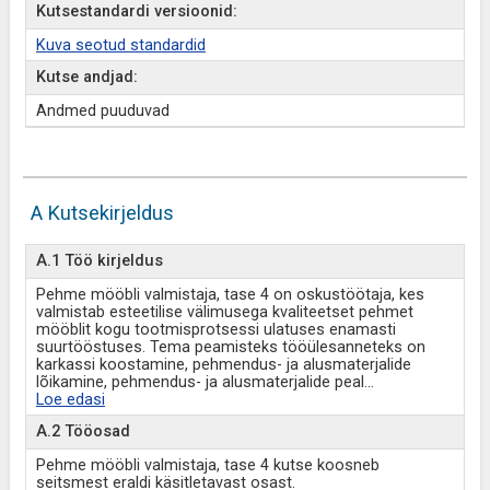
Kutsestandardi versioonid:
Kuva seotud standardid
Kutse andjad:
Andmed puuduvad
A Kutsekirjeldus
A.1 Töö kirjeldus
Pehme mööbli valmistaja, tase 4 on oskustöötaja, kes
valmistab esteetilise välimusega kvaliteetset pehmet
mööblit kogu tootmisprotsessi ulatuses enamasti
suurtööstuses. Tema peamisteks tööülesanneteks on
karkassi koostamine, pehmendus- ja alusmaterjalide
lõikamine, pehmendus- ja alusmaterjalide peal
...
Loe edasi
A.2 Tööosad
Pehme mööbli valmistaja, tase 4 kutse koosneb
seitsmest eraldi käsitletavast osast.