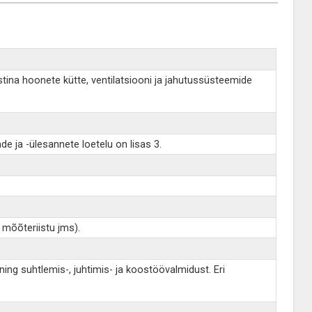
istina hoonete kütte, ventilatsiooni ja jahutussüsteemide
e ja -ülesannete loetelu on lisas 3.
 mõõteriistu jms).
ing suhtlemis-, juhtimis- ja koostöövalmidust. Eri