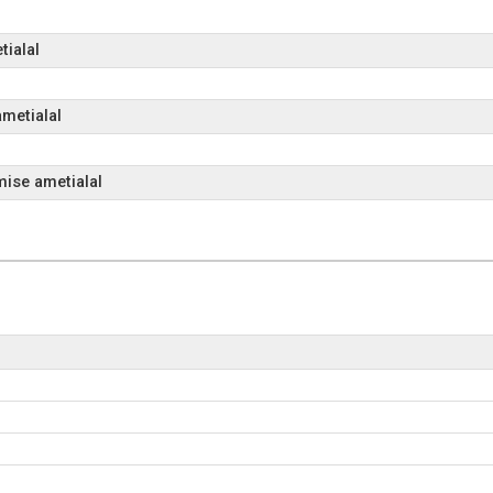
tialal
metialal
mise ametialal