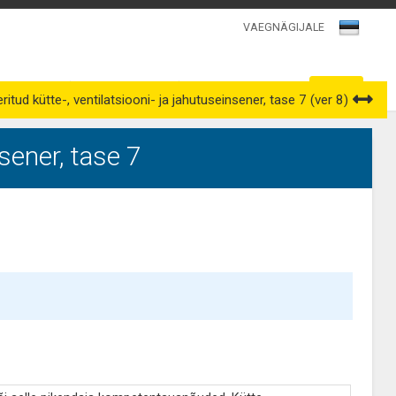
VAEGNÄGIJALE
Kutsenõukogud
Väljavõtted kutseregistrist
itud kütte-, ventilatsiooni- ja jahutuseinsener, tase 7 (ver 8)
sener, tase 7