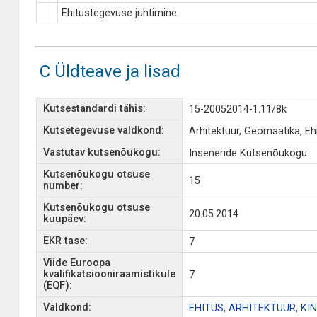
Ehitustegevuse juhtimine
C Üldteave ja lisad
Kutsestandardi tähis:
15-20052014-1.11/8k
Kutsetegevuse valdkond:
Arhitektuur, Geomaatika, Ehi
Vastutav kutsenõukogu:
Inseneride Kutsenõukogu
Kutsenõukogu otsuse
15
number:
Kutsenõukogu otsuse
20.05.2014
kuupäev:
EKR tase:
7
Viide Euroopa
kvalifikatsiooniraamistikule
7
(EQF):
Valdkond:
EHITUS, ARHITEKTUUR, K