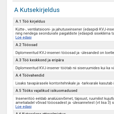
A Kutsekirjeldus
A.1 Töö kirjeldus
Kütte-, ventilatsiooni- ja jahutuseinsener (edaspidi KVJ-ins
ning nendega seonduvate paigaldiste (edaspidi sisekliima 
Loe edasi
A.2 Tööosad
Diplomeeritud KVJ-inseneri tööosad ja -ülesanded on loetle
A.3 Töö keskkond ja eripära
Diplomeeritud KVJ-insener töötab nii siseruumides kui ka v
A.4 Töövahendid
Lisaks tavapärasele kontoritehnikale ja -tarkvarale kasuta
A.5 Tööks vajalikud isikuomadused
Inseneritöö eeldab analüüsivõimet, täpsust, ruumilist kujut
ametialadel võivad tööosadest ja -ülesannetest (vt lisa 3) 
Loe edasi