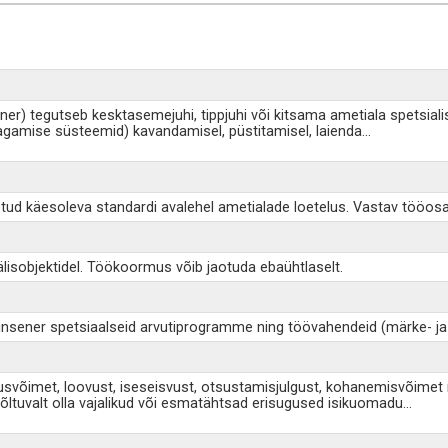
ener) tegutseb kesktasemejuhi, tippjuhi või kitsama ametiala spetsial
tagamise süsteemid) kavandamisel, püstitamisel, laienda
...
tud käesoleva standardi avalehel ametialade loetelus. Vastav tööosad
älisobjektidel. Töökoormus võib jaotuda ebaühtlaselt.
b insener spetsiaalseid arvutiprogramme ning töövahendeid (märke- ja
lusvõimet, loovust, iseseisvust, otsustamisjulgust, kohanemisvõimet n
sõltuvalt olla vajalikud või esmatähtsad erisugused isikuomadu
...