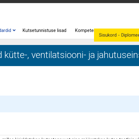
dardid
Kutsetunnistuse lisad
Kompetentsid
Kutse andjad
Sisukord - Diplomeer
ütte-, ventilatsiooni- ja jahutusein