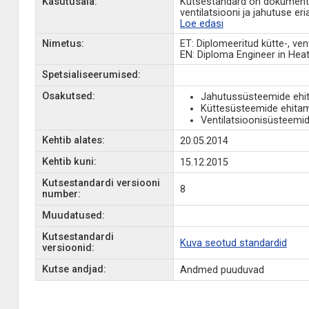
Kasutusala:
Kutsestandard on dokument, 
ventilatsiooni ja jahutuse er
Loe edasi
Nimetus:
ET: Diplomeeritud kütte-, ven
EN: Diploma Engineer in Heati
Spetsialiseerumised:
Osakutsed:
Jahutussüsteemide ehit
Küttesüsteemide ehitam
Ventilatsioonisüsteemid
Kehtib alates:
20.05.2014
Kehtib kuni:
15.12.2015
Kutsestandardi versiooni
8
number:
Muudatused:
Kutsestandardi
Kuva seotud standardid
versioonid:
Kutse andjad:
Andmed puuduvad