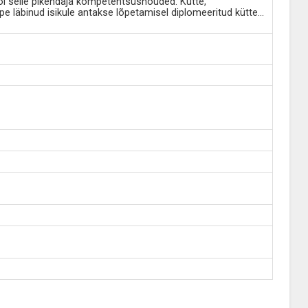
õi selle pikendaja kompetentsusnõuded. Kütte,
ppe läbinud isikule antakse lõpetamisel diplomeeritud kütte
...