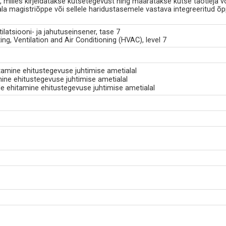
milles kirjeldatakse kutsetegevust ning määratakse kutse taotleja v
iala magistriõppe või sellele haridustasemele vastava integreeritud õ
tilatsiooni- ja jahutuseinsener, tase 7
ng, Ventilation and Air Conditioning (HVAC), level 7
amine ehitustegevuse juhtimise ametialal
ine ehitustegevuse juhtimise ametialal
e ehitamine ehitustegevuse juhtimise ametialal