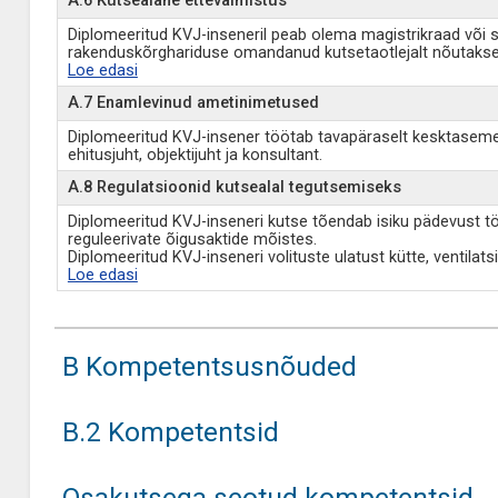
A.6 Kutsealane ettevalmistus
Diplomeeritud KVJ-inseneril peab olema magistrikraad või sel
rakenduskõrghariduse omandanud kutsetaotlejalt nõutakse 
Loe edasi
A.7 Enamlevinud ametinimetused
Diplomeeritud KVJ-insener töötab tavapäraselt kesktasemejuh
ehitusjuht, objektijuht ja konsultant.
A.8 Regulatsioonid kutsealal tegutsemiseks
Diplomeeritud KVJ-inseneri kutse tõendab isiku pädevust töö
reguleerivate õigusaktide mõistes.
Diplomeeritud KVJ-inseneri volituste ulatust kütte, ventilats
Loe edasi
B Kompetentsusnõuded
B.2 Kompetentsid
Osakutsega seotud kompetentsid