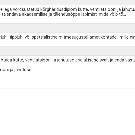
lega võrdsustatud kõrgharidusdiplom kütte, ventilatsiooni ja jahutuse e
täiendava akadeemilise ja täiendusõppe läbimist, mida võib tõ
...
i, tippjuhi või spetsialistina mitmesugustel ametikohtadel, mille nim
tada kütte, ventilatsiooni ja jahutuse erialal iseseisvalt ja enda v
iooni ja jahutuse
...