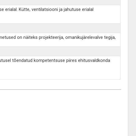
rialal. Kütte, ventilatsiooni ja jahutuse erialal
etused on näiteks projekteerija, omanikujärelevalve tegija,
astutusel tõendatud kompetentsuse piires ehitusvaldkonda