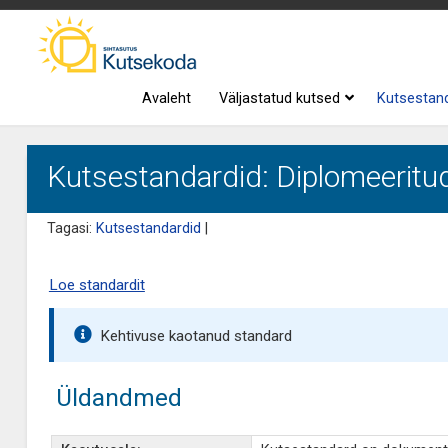
Avaleht
Väljastatud kutsed
Kutsestan
Kutsestandardid: Diplomeeritud k
Tagasi:
Kutsestandardid
|
Loe standardit
Kehtivuse kaotanud standard
Üldandmed