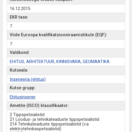
16.12.2015
EKR tase:
7
Viide Euroopa kvalifikatsiooniraamistikule (EQF):
7
Valdkond:
EHITUS, ARHITEKTUUR, KINNISVARA, GEOMAATIKA
Kutseala:
Inseneeria (ehitus)
Kutse grupp:
Ehitusinsener
Ametite (ISCO) klassifikaator:
2 Tippspetsialistid
21 Loodus- ja tehnikateaduste tippspetsialistid
214 Tehnikateaduste tippspetsialistid (v.a
elektrotehnikaspetsialistid)