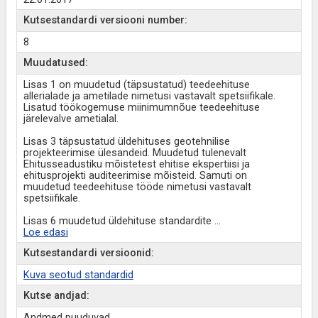
Kutsestandardi versiooni number:
8
Muudatused:
Lisas 1 on muudetud (täpsustatud) teedeehituse
allerialade ja ametilade nimetusi vastavalt spetsiifikale.
Lisatud töökogemuse miinimumnõue teedeehituse
järelevalve ametialal.
Lisas 3 täpsustatud üldehituses geotehnilise
projekteerimise ülesandeid. Muudetud tulenevalt
Ehitusseadustiku mõistetest ehitise ekspertiisi ja
ehitusprojekti auditeerimise mõisteid. Samuti on
muudetud teedeehituse tööde nimetusi vastavalt
spetsiifikale.
Lisas 6 muudetud üldehituse standardite
...
Loe edasi
Kutsestandardi versioonid:
Kuva seotud standardid
Kutse andjad:
Andmed puuduvad