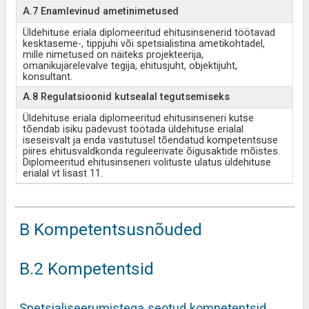
A.7 Enamlevinud ametinimetused
Üldehituse eriala diplomeeritud ehitusinsenerid töötavad
kesktaseme-, tippjuhi või spetsialistina ametikohtadel,
mille nimetused on näiteks projekteerija,
omanikujärelevalve tegija, ehitusjuht, objektijuht,
konsultant.
A.8 Regulatsioonid kutsealal tegutsemiseks
Üldehituse eriala diplomeeritud ehitusinseneri kutse
tõendab isiku pädevust töötada üldehituse erialal
iseseisvalt ja enda vastutusel tõendatud kompetentsuse
piires ehitusvaldkonda reguleerivate õigusaktide mõistes.
Diplomeeritud ehitusinseneri volituste ulatus üldehituse
erialal vt lisast 11.
B Kompetentsusnõuded
B.2 Kompetentsid
Spetsialiseerumistega seotud kompetentsid