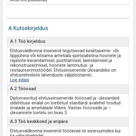
A Kutsekirjeldus
A.1 Töö kirjeldus
Ehitusvaldkonna insenerid tegutsevad kesktaseme- või
tippjuhina või kitsama ametiala spetsialistina hoonete ja
rajatiste kavandamisel, püstitamisel, laiendamisel ja
rekonstrueerimisel, hoonete lammutus- ja
restaureerimistöödel. Ehitusinseneride ülesandeks on
ehitustehniliste lahenduste väljatöötamin
...
Loe edasi
A.2 Tööosad
Diplomeeritud ehituseinseneride tööosad ja -ülesanded
üldehituse erialal on loetletud standardi avalehel toodud
erialade ja ametialade lõikes. Vastav tööosade ja –
ülesannete loetelu on lisas 3.
A.3 Töö keskkond ja eripära
Ehitusvaldkonna insenerid töötavad nii siseruumides kui
ka välisobjektidel.