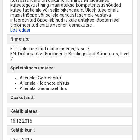
Kutsestandard on dokument, milles kirjeldatakse
kutsetegevust ning määratakse kompetentsusnõuded
kutse taotlejale või selle pikendajale. Üldehituse eriala
magistriõppe või sellele haridustasemele vastava
integreeritud õppe läbinud isikule antakse lõpetamisel
diplomeeritud ehitusinseneri esmakutse
...
Loe edasi
Nimetus:
ET: Diplomeeritud ehitusinsener, tase 7
EN: Diploma Civil Engineer in Buildings and Structures, level
7
Spetsialiseerumised:
Alleriala: Geotehnika
Alleriala: Hoonete ehitus
Alleriala: Sadamaehitus
Osakutsed:
Kehtib alates:
16.12.2015
Kehtib kuni:
22.01.2017