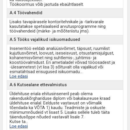
Töökoormus võib jaotuda ebaühtlaselt.
A.4 Töövahendid
Lisaks tavapärasele kontoritehnikale ja -tarkvarale
kasutatakse spetsiaalseid arvutusprogramme ning
töövahendeid (märke- ja mõõteriistu jms).
A.5 Tööks vajalikud isikuomadused
Inseneritöö eeldab analüüsivõimet, täpsust, ruumilist
kujutlusvõimet, loovust, iseseisvust, otsustamisjulgust,
kohanemisvõimet ning suhtlemis-, juhtimis- ja
koostöövalmidust. Eri ametialadel võivad tööosadest ja
-ülesannetest (vt lisa 3) sõltuvalt olla vajalikud või
esmatähtsad erisugused isikuomadu
...
Loe edasi
A.6 Kutsealane ettevalmistus
Üldehituse eriala ehitusinseneril peab olema
rakenduskõrghariduse diplom või bakalaureuse kraad
üldehituse erialal. Eelduste vastavust on võimalik
tõendada ka VÕTA 1) kaudu. Teadmiste ja oskuste
miinimumnõudeid vt lisast 5. Lisaks sellele tuleb täita
täiendusõppe nõuded vastavalt lisale 7.
Kutse ta
...
Loe edasi