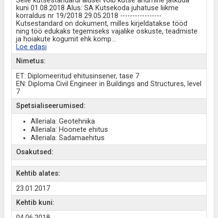
Selle kutsestandardi alusel võib kutse andmine jätkuda
kuni 01.08.2018 Alus: SA Kutsekoda juhatuse liikme
korraldus nr 19/2018 29.05.2018 -----------------
Kutsestandard on dokument, milles kirjeldatakse tööd
ning töö edukaks tegemiseks vajalike oskuste, teadmiste
ja hoiakute kogumit ehk komp
...
Loe edasi
Nimetus:
ET: Diplomeeritud ehitusinsener, tase 7
EN: Diploma Civil Engineer in Buildings and Structures, level
7
Spetsialiseerumised:
Alleriala: Geotehnika
Alleriala: Hoonete ehitus
Alleriala: Sadamaehitus
Osakutsed:
Kehtib alates:
23.01.2017
Kehtib kuni:
04.06.2018