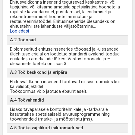
Ehitusvaldkonna insenerid tegutsevad keskastme- või
tippjuhina või kitsama ametiala spetsialistina hoonete ja
rajatiste kavandamisel, püstitamisel, laiendamisel ja
rekonstrueerimisel, hoonete lammutus- ja
restaureerimistöödel. Ehitusinseneride ülesandeks on
ehitustehniliste lahenduste väljatöötamine
...
Loe edasi
A.2 Tööosad
Diplomeeritud ehituseinseneride tööosad ja -ülesanded
üldehituse erialal on loetletud standardi avalehel toodud
erialade ja ametialade lõikes. Vastav tööosade ja –
ülesannete loetelu on lisas 3.
A.3 Töö keskkond ja eripära
Ehitusvaldkonna insenerid töötavad nii siseruumides kui
ka välisobjektidel.
Töökoormus võib jaotuda ebaühtlaselt.
A.4 Töövahendid
Lisaks tavapärasele kontoritehnikale ja -tarkvarale
kasutatakse spetsiaalseid arvutusprogramme ning
töövahendeid (märke- ja mõõteriistu jms).
A.5 Tööks vajalikud isikuomadused