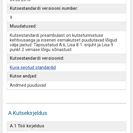
Kutsestandardi versiooni number:
9
Muudatused:
Kutsestandardi preambulast on kutsetunnistuse
kehtivusaega ja inseneri esmakutset puudutavad lõigud
välja jäetud. Täpsustatud A.6, Lisa 8 1. erijuht ja Lisa 9
punkt 2 viimase lõigu sõnastust.
Kutsestandardi versioonid:
Kuva seotud standardid
Kutse andjad:
Andmed puuduvad
A Kutsekirjeldus
A.1 Töö kirjeldus