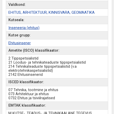
Valdkond:
EHITUS, ARHITEKTUUR, KINNISVARA, GEOMAATIKA
Kutseala:
Inseneeria (ehitus)
Kutse grupp:
Ehitusinsener
Ametite (ISCO) klassifikaator:
2 Tippspetsialistid
21 Loodus- ja tehnikateaduste tippspetsialistid
214 Tehnikateaduste tippspetsialistid (v.a
elektrotehnikaspetsialistid)
2142 Ehitusinsenerid
ISCED klassifikaator:
07 Tehnika, tootmine ja ehitus
073 Arhitektuur ja ehitus
0732 Ehitus ja tsiviilrajatised
EMTAK klassifikaator:
M KUTSE-, TEADUS- JA TEHNIKAALANE TEGEVUS