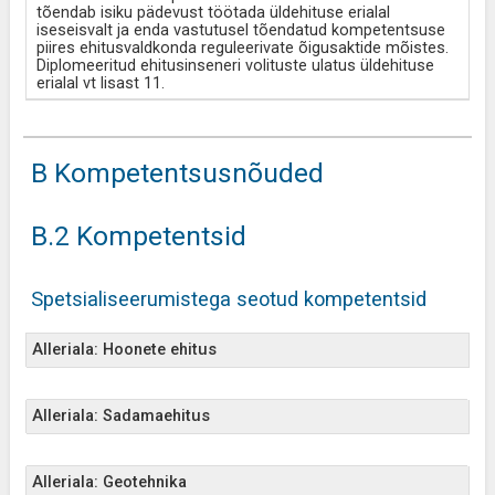
tõendab isiku pädevust töötada üldehituse erialal
iseseisvalt ja enda vastutusel tõendatud kompetentsuse
piires ehitusvaldkonda reguleerivate õigusaktide mõistes.
Diplomeeritud ehitusinseneri volituste ulatus üldehituse
erialal vt lisast 11.
B Kompetentsusnõuded
B.2 Kompetentsid
Spetsialiseerumistega seotud kompetentsid
Alleriala: Hoonete ehitus
Alleriala: Sadamaehitus
Alleriala: Geotehnika