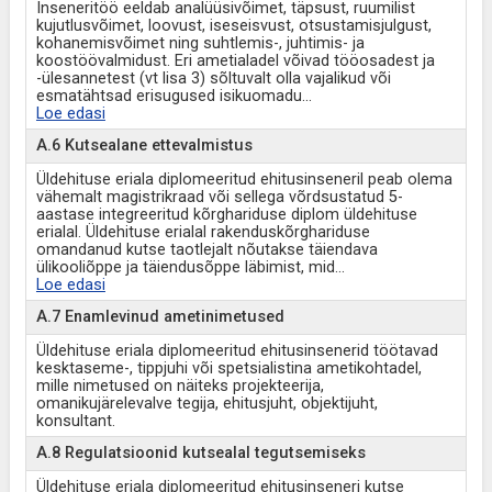
Inseneritöö eeldab analüüsivõimet, täpsust, ruumilist
kujutlusvõimet, loovust, iseseisvust, otsustamisjulgust,
kohanemisvõimet ning suhtlemis-, juhtimis- ja
koostöövalmidust. Eri ametialadel võivad tööosadest ja
-ülesannetest (vt lisa 3) sõltuvalt olla vajalikud või
esmatähtsad erisugused isikuomadu
...
Loe edasi
A.6 Kutsealane ettevalmistus
Üldehituse eriala diplomeeritud ehitusinseneril peab olema
vähemalt magistrikraad või sellega võrdsustatud 5-
aastase integreeritud kõrghariduse diplom üldehituse
erialal. Üldehituse erialal rakenduskõrghariduse
omandanud kutse taotlejalt nõutakse täiendava
ülikooliõppe ja täiendusõppe läbimist, mid
...
Loe edasi
A.7 Enamlevinud ametinimetused
Üldehituse eriala diplomeeritud ehitusinsenerid töötavad
kesktaseme-, tippjuhi või spetsialistina ametikohtadel,
mille nimetused on näiteks projekteerija,
omanikujärelevalve tegija, ehitusjuht, objektijuht,
konsultant.
A.8 Regulatsioonid kutsealal tegutsemiseks
Üldehituse eriala diplomeeritud ehitusinseneri kutse