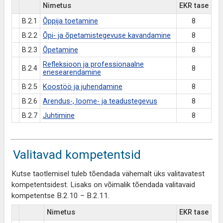
Nimetus
EKR tase
B.2.1
Õppija toetamine
8
B.2.2
Õpi- ja õpetamistegevuse kavandamine
8
B.2.3
Õpetamine
8
Refleksioon ja professionaalne
B.2.4
8
enesearendamine
B.2.5
Koostöö ja juhendamine
8
B.2.6
Arendus-, loome- ja teadustegevus
8
B.2.7
Juhtimine
8
Valitavad kompetentsid
Kutse taotlemisel tuleb tõendada vähemalt üks valitavatest
kompetentsidest. Lisaks on võimalik tõendada valitavaid
kompetentse B.2.10 – B.2.11.
Nimetus
EKR tase