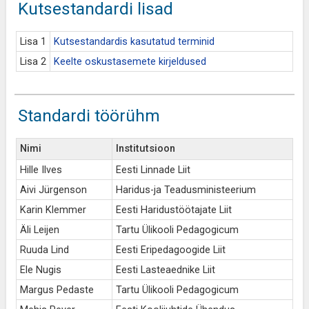
Kutsestandardi lisad
Lisa 1
Kutsestandardis kasutatud terminid
Lisa 2
Keelte oskustasemete kirjeldused
Standardi töörühm
Nimi
Institutsioon
Hille Ilves
Eesti Linnade Liit
Aivi Jürgenson
Haridus-ja Teadusministeerium
Karin Klemmer
Eesti Haridustöötajate Liit
Äli Leijen
Tartu Ülikooli Pedagogicum
Ruuda Lind
Eesti Eripedagoogide Liit
Ele Nugis
Eesti Lasteaednike Liit
Margus Pedaste
Tartu Ülikooli Pedagogicum