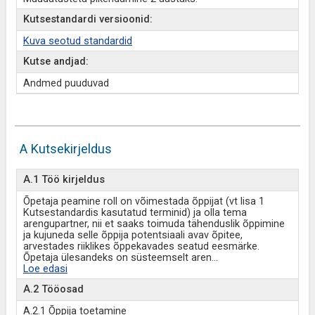
Kutsestandardi versioonid:
Kuva seotud standardid
Kutse andjad:
Andmed puuduvad
A Kutsekirjeldus
A.1 Töö kirjeldus
Õpetaja peamine roll on võimestada õppijat (vt lisa 1
Kutsestandardis kasutatud terminid) ja olla tema
arengupartner, nii et saaks toimuda tähenduslik õppimine
ja kujuneda selle õppija potentsiaali avav õpitee,
arvestades riiklikes õppekavades seatud eesmärke.
Õpetaja ülesandeks on süsteemselt aren
...
Loe edasi
A.2 Tööosad
A.2.1 Õppija toetamine