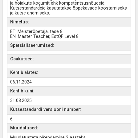
ja hoiakute kogumit ehk kompetentsusnõudeid.
Kutsestandardeid kasutatakse õppekavade koostamiseks
ja kutse andmiseks.
Nimetus:
ET: Meisterõpetaja, tase 8
EN: Master Teacher, EstQF Level 8
Spetsialiseerumised:
Osakutsed:
Kehtib alates:
06.11.2024
Kehtib kuni:
31.08.2025
Kutsestandardi versiooni number:
6
Muudatused:
Muudatusteta pikendamine 2 aastaks.