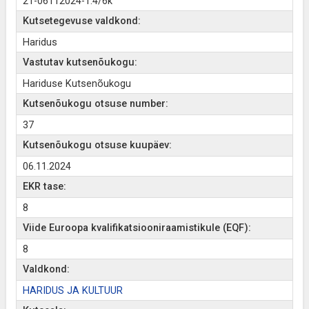
21-06112024-1.4/6k
Kutsetegevuse valdkond:
Haridus
Vastutav kutsenõukogu:
Hariduse Kutsenõukogu
Kutsenõukogu otsuse number:
37
Kutsenõukogu otsuse kuupäev:
06.11.2024
EKR tase:
8
Viide Euroopa kvalifikatsiooniraamistikule (EQF):
8
Valdkond:
HARIDUS JA KULTUUR