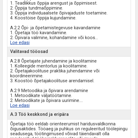
1. Teadlikkus õppija arengust ja õppimisest.
2. Õppija tundmaõppimine.
3. Õppija individuaalsete õpivajaduste toetamine.
4. Koostöise õppija kujundamine.
A.2.2 Õpi- ja õpetamistegevuse kavandamine
1. Õpetaja töö kavandamine.
2. Õpivara valimine, kohandamine või koos
...
Loe edasi
Valitavad tööosad
A.2.8 Õpetajate juhendamine ja koolitamine
1. Kolleegide mentorlus ja koolitamine.
2. Õpetajakoolituse praktika juhendamine või
koordineerimine.
3. Koostöö õpetajakoolituse arendamisel.
A.2.9 Metoodika ja õpivara arendamine
1. Metoodikate väljatöötamine.
2. Metoodikate ja õpivara uurimine.
...
Loe edasi
A.3 Töö keskkond ja eripära
Õpetaja töö eeldab orienteerumist haridusvaldkonna
õigusaktides. Tööaeg ja puhkus on reguleeritud töölepingu
seadusega, töötingimused võivad täiendavalt olla