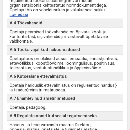
reguleeritud töökorraldusreeglite või muude
organisatsioonis kehtestatud normdokumentidega.
Õpetaja töö on vaheldusrikas ja väljakutseid pakku
...
Loe edasi
A.4 Töövahendid
Õpetaja peamised töövahendid on õpivara, kooli- ja
kontoritarbed, digivahendid jm vastavalt õpetatavale
valdkonnale.
A.5 Tööks vajalikud isikuomadused
Õpetajatöös on olulised ausus, empaatia, ennastjuhtivus,
ettevõtlikkus, koostöövõime, loomingulisus, positiivsus,
tolerantsus, vastutustundlikkus ja õppimisvõime.
A.6 Kutsealane ettevalmistus
Õpetaja hariduslik ettevalmistus on reguleeritud haridus(-
ja teadus)ministri määrusega.
A.7 Enamlevinud ametinimetused
Õpetaja, pedagoog.
A.8 Regulatsioonid kutsealal tegutsemiseks
Haridus- ja teadusministri määrus Direktori,
õppealajuhataja, õpetajate ja tugispetsialistide