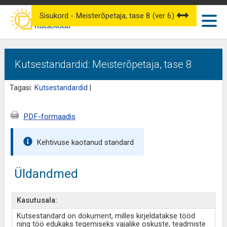
Sisukord - Meisterõpetaja, tase 8 (ver 6)
Kutsestandardid: Meisterõpetaja, tase 8
Tagasi:
Kutsestandardid
|
PDF-formaadis
Kehtivuse kaotanud standard
Üldandmed
Kasutusala:
Kutsestandard on dokument, milles kirjeldatakse tööd
ning töö edukaks tegemiseks vajalike oskuste, teadmiste