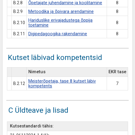
B.2.8
Õpetajate juhendamine ja koolitamine
8
B.2.9
Metoodika ja õpivara arendamine
8
Hariduslike erivajadustega õppija
B.2.10
8
toetamine
B.2.11
Digipedagoogika rakendamine
8
Kutset läbivad kompetentsid
Nimetus
EKR tase
Meisterõpetaja, tase 8 kutset läbiv
B.2.12
7
kompetents
C Üldteave ja lisad
Kutsestandardi tähis: