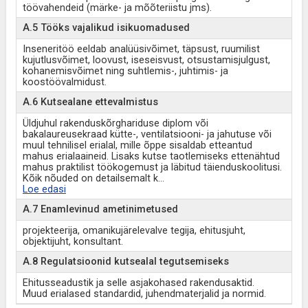
töövahendeid (märke- ja mõõteriistu jms).
A.5 Tööks vajalikud isikuomadused
Inseneritöö eeldab analüüsivõimet, täpsust, ruumilist
kujutlusvõimet, loovust, iseseisvust, otsustamisjulgust,
kohanemisvõimet ning suhtlemis-, juhtimis- ja
koostöövalmidust.
A.6 Kutsealane ettevalmistus
Üldjuhul rakenduskõrghariduse diplom või
bakalaureusekraad kütte-, ventilatsiooni- ja jahutuse või
muul tehnilisel erialal, mille õppe sisaldab etteantud
mahus erialaaineid. Lisaks kutse taotlemiseks ettenähtud
mahus praktilist töökogemust ja läbitud täienduskoolitusi.
Kõik nõuded on detailsemalt k
...
Loe edasi
A.7 Enamlevinud ametinimetused
projekteerija, omanikujärelevalve tegija, ehitusjuht,
objektijuht, konsultant.
A.8 Regulatsioonid kutsealal tegutsemiseks
Ehitusseadustik ja selle asjakohased rakendusaktid.
Muud erialased standardid, juhendmaterjalid ja normid.