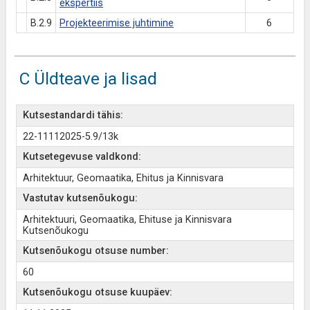
ekspertiis
B.2.9
Projekteerimise juhtimine
6
C Üldteave ja lisad
Kutsestandardi tähis:
22-11112025-5.9/13k
Kutsetegevuse valdkond:
Arhitektuur, Geomaatika, Ehitus ja Kinnisvara
Vastutav kutsenõukogu:
Arhitektuuri, Geomaatika, Ehituse ja Kinnisvara
Kutsenõukogu
Kutsenõukogu otsuse number:
60
Kutsenõukogu otsuse kuupäev: