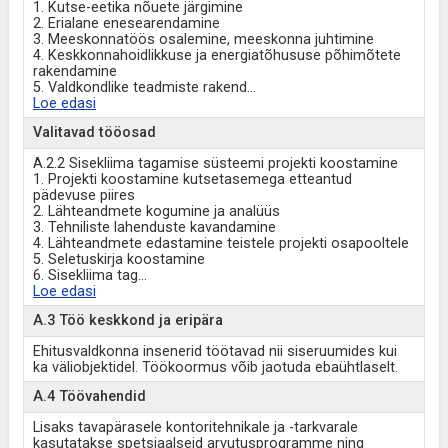
1. Kutse-eetika nõuete järgimine
2. Erialane enesearendamine
3. Meeskonnatöös osalemine, meeskonna juhtimine
4. Keskkonnahoidlikkuse ja energiatõhususe põhimõtete
rakendamine
5. Valdkondlike teadmiste rakend
...
Loe edasi
Valitavad tööosad
A.2.2 Sisekliima tagamise süsteemi projekti koostamine
1. Projekti koostamine kutsetasemega etteantud
pädevuse piires
2. Lähteandmete kogumine ja analüüs
3. Tehniliste lahenduste kavandamine
4. Lähteandmete edastamine teistele projekti osapooltele
5. Seletuskirja koostamine
6. Sisekliima tag
...
Loe edasi
A.3 Töö keskkond ja eripära
Ehitusvaldkonna insenerid töötavad nii siseruumides kui
ka väliobjektidel. Töökoormus võib jaotuda ebaühtlaselt.
A.4 Töövahendid
Lisaks tavapärasele kontoritehnikale ja -tarkvarale
kasutatakse spetsiaalseid arvutusprogramme ning