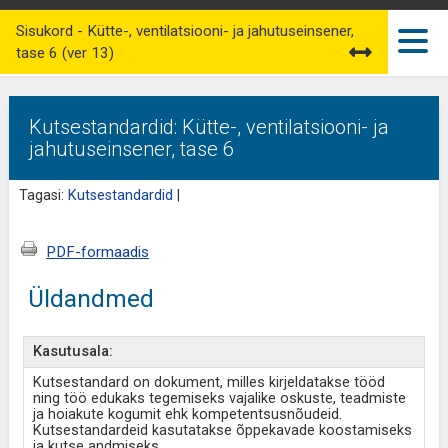
Sisukord - Kütte-, ventilatsiooni- ja jahutuseinsener,
tase 6 (ver 13)
Kutsestandardid: Kütte-, ventilatsiooni- ja
jahutuseinsener, tase 6
Tagasi:
Kutsestandardid
|
PDF-formaadis
Üldandmed
Kasutusala:
Kutsestandard on dokument, milles kirjeldatakse tööd
ning töö edukaks tegemiseks vajalike oskuste, teadmiste
ja hoiakute kogumit ehk kompetentsusnõudeid.
Kutsestandardeid kasutatakse õppekavade koostamiseks
ja kutse andmiseks.