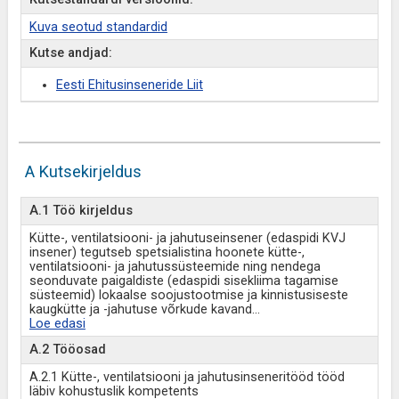
Kuva seotud standardid
Kutse andjad:
Eesti Ehitusinseneride Liit
A Kutsekirjeldus
A.1 Töö kirjeldus
Kütte-, ventilatsiooni- ja jahutuseinsener (edaspidi KVJ
insener) tegutseb spetsialistina hoonete kütte-,
ventilatsiooni- ja jahutussüsteemide ning nendega
seonduvate paigaldiste (edaspidi sisekliima tagamise
süsteemid) lokaalse soojustootmise ja kinnistusiseste
kaugkütte ja -jahutuse võrkude kavand
...
Loe edasi
A.2 Tööosad
A.2.1 Kütte-, ventilatsiooni ja jahutusinseneritööd tööd
läbiv kohustuslik kompetents