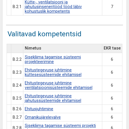
Kütte-, ventilatsiooni ja
B.2.1
jahutusinseneritööd tööd läbiv
7
kohustuslik kompetents
Valitavad kompetentsid
Nimetus
EKR tase
Sisekliima tagamise süsteemi
B.2.2
6
projekteerimine
Ehitustegevuse juhtimine
B.2.3
6
küttesesüsteemide ehitamisel
Ehitustegevuse juhtimine
B.2.4
6
ventilatsioonisüsteemide ehitamisel
Ehitustegevuse juhtimine
B.2.5
6
jahutussüsteemide ehitamisel
B.2.6
Ehitusjuhtimine
6
B.2.7
Omanikujärelevalve
6
Sisekliima tagamise süsteemi projekti
B.2.8
6