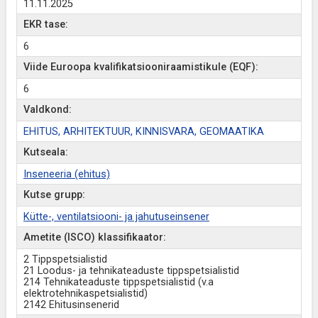
11.11.2025
EKR tase:
6
Viide Euroopa kvalifikatsiooniraamistikule (EQF):
6
Valdkond:
EHITUS, ARHITEKTUUR, KINNISVARA, GEOMAATIKA
Kutseala:
Inseneeria (ehitus)
Kutse grupp:
Kütte-, ventilatsiooni- ja jahutuseinsener
Ametite (ISCO) klassifikaator:
2 Tippspetsialistid
21 Loodus- ja tehnikateaduste tippspetsialistid
214 Tehnikateaduste tippspetsialistid (v.a
elektrotehnikaspetsialistid)
2142 Ehitusinsenerid