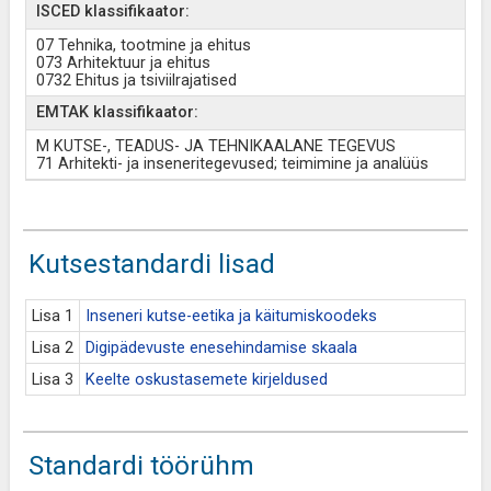
ISCED klassifikaator:
07 Tehnika, tootmine ja ehitus
073 Arhitektuur ja ehitus
0732 Ehitus ja tsiviilrajatised
EMTAK klassifikaator:
M KUTSE-, TEADUS- JA TEHNIKAALANE TEGEVUS
71 Arhitekti- ja inseneritegevused; teimimine ja analüüs
Kutsestandardi lisad
Lisa 1
Inseneri kutse-eetika ja käitumiskoodeks
Lisa 2
Digipädevuste enesehindamise skaala
Lisa 3
Keelte oskustasemete kirjeldused
Standardi töörühm