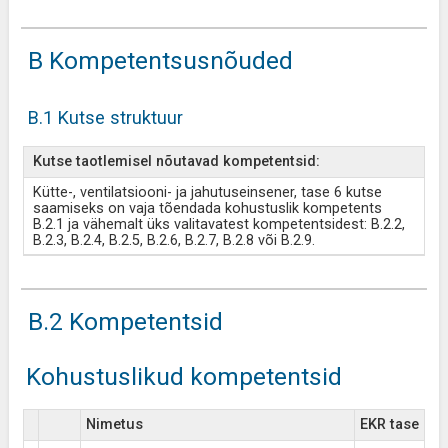
B Kompetentsusnõuded
B.1 Kutse struktuur
Kutse taotlemisel nõutavad kompetentsid:
Kütte-, ventilatsiooni- ja jahutuseinsener, tase 6 kutse
saamiseks on vaja tõendada kohustuslik kompetents
B.2.1 ja vähemalt üks valitavatest kompetentsidest: B.2.2,
B.2.3, B.2.4, B.2.5, B.2.6, B.2.7, B.2.8 või B.2.9.
B.2 Kompetentsid
Kohustuslikud kompetentsid
Nimetus
EKR tase