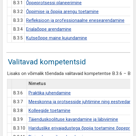
B.3.1
Õppeprotsessi planeerimine
B.3.2
Õppimise ja õppija arengu toetamine
B.3.3
Refleksioon ja professionaalne enesearendamine
B.3.4
Erialaõppe arendamine
B.3.5
Kutseõppe maine kujundamine
Valitavad kompetentsid
Lisaks on võimalik tõendada valitavaid kompetentse B.3.6 – B.3.
Nimetus
B.3.6
Praktika juhendamine
B.3.7
Meeskonna ja protsesside juhtimine ning eestvedami
B.3.8
Kolleegide toetamine
B.3.9
Täienduskoolituse kavandamine ja läbiviimine
B.3.10
Hariduslike erivajadustega õppija toetamine õppeprot