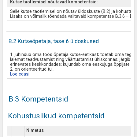
Kutse taotlemisel nõutavad kompetentsid:
Selle kutse taotlemisel on nõutav üldoskuste (B.2) ja kohustus
Lisaks on võimalik tõendada valitavaid kompetentse B.3.6 – B.3.
B.2 Kutseõpetaja, tase 6 üldoskused
1. juhindub oma töös õpetaja kutse-eetikast; toetab oma tegev
laiemat teadvustamist ning väärtustamist ühiskonnas; järgib üld
erinevates keskkondades; kujundab oma eeskujuga õppijate vää
2. on orienteeritud tu
...
Loe edasi
B.3 Kompetentsid
Kohustuslikud kompetentsid
Nimetus