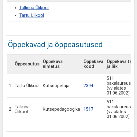
Tallinna Ülikool
Tartu Ülikool
Õppekavad ja õppeasutused
Õppekava
Õppekava
Õppekava tase
Õppeasutus
nimetus
kood
ja liik
511
bakalaureuseõ
1
Tartu Ülikool
Kutseõpetaja
2394
(vv alates
01.06.2002)
511
Tallinna
bakalaureuseõ
2
Kutsepedagoogika
1517
Ülikool
(vv alates
01.06.2002)