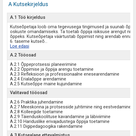
A Kutsekirjeldus
A.1 Töö kirjeldus
Kutseõpetaja loob oma tegevusega tingimused ja suunab õppepr
oskuste omandamiseks. Ta toetab õppija isiksuse arengut ning
õppeks. Kutseõpetaja väärtustab õppimist ning arendab ennast 
6. taseme kutseõ
...
Loe edasi
A.2 Tööosad
A.2.1 Õppeprotsessi planeerimine
A.2.2 Õppimise ja õppija arengu toetamine
A.2.3 Refleksioon ja professionaalne enesearendamine
A.2.4 Erialaõppe arendamine
A.2.5 Kutseõppe maine kujundamine
Valitavad tööosad
A.2.6 Praktika juhendamine
A.2.7 Meeskonna ja protsesside juhtimine ning eestvedamine
A.2.8 Kolleegide toetamine
A.2.9 Täienduskoolituse kavandamine ja läbiviimine
A.2.10 Hariduslike erivajadustega õppija toetamine
A.2.11 Digipedagoogika rakendamine
A.3 Kutsealane ettevalmistus