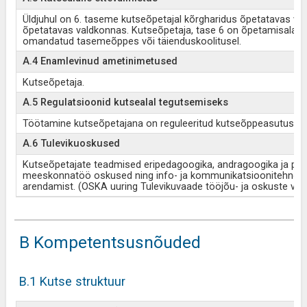
Üldjuhul on 6. taseme kutseõpetajal kõrgharidus õpetatavas v
õpetatavas valdkonnas. Kutseõpetaja, tase 6 on õpetamisala v
omandatud tasemeõppes või täienduskoolitusel.
A.4 Enamlevinud ametinimetused
Kutseõpetaja.
A.5 Regulatsioonid kutsealal tegutsemiseks
Töötamine kutseõpetajana on reguleeritud kutseõppeasutuse 
A.6 Tulevikuoskused
Kutseõpetajate teadmised eripedagoogika, andragoogika ja psüh
meeskonnatöö oskused ning info- ja kommunikatsioonitehnol
arendamist. (OSKA uuring Tulevikuvaade tööjõu- ja oskuste vaja
B Kompetentsusnõuded
B.1 Kutse struktuur