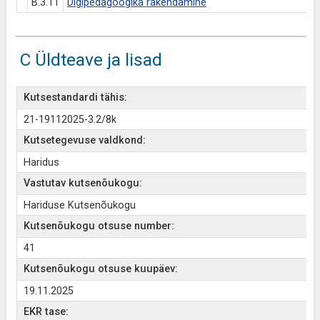
B.3.11
Digipedagoogika rakendamine
C Üldteave ja lisad
Kutsestandardi tähis:
21-19112025-3.2/8k
Kutsetegevuse valdkond:
Haridus
Vastutav kutsenõukogu:
Hariduse Kutsenõukogu
Kutsenõukogu otsuse number:
41
Kutsenõukogu otsuse kuupäev:
19.11.2025
EKR tase: