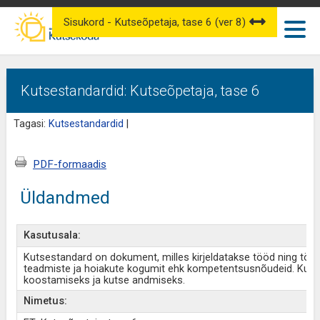
Sisukord - Kutseõpetaja, tase 6 (ver 8)
Kutsestandardid: Kutseõpetaja, tase 6
Tagasi:
Kutsestandardid
|
PDF-formaadis
Üldandmed
Kasutusala:
Kutsestandard on dokument, milles kirjeldatakse tööd ning töö
teadmiste ja hoiakute kogumit ehk kompetentsusnõudeid. Kut
koostamiseks ja kutse andmiseks.
Nimetus: