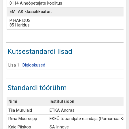
0114 Aineõpetajate koolitus
EMTAK klassifikaator:
P HARIDUS
85 Haridus
Kutsestandardi lisad
Lisa 1
Digioskused
Standardi töörühm
Nimi
Institutsioon
Tiia Murulaid
ETKA Andras
Riina Müürsepp
EKEÜ tööandjate esindaja (Pärnumaa Kut
Kaie Piiskop
SA Innove