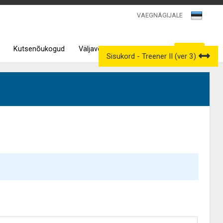
VAEGNÄGIJALE
Kutsenõukogud
Väljavõtted kutseregistrist
Sisukord - Treener II (ver 3)