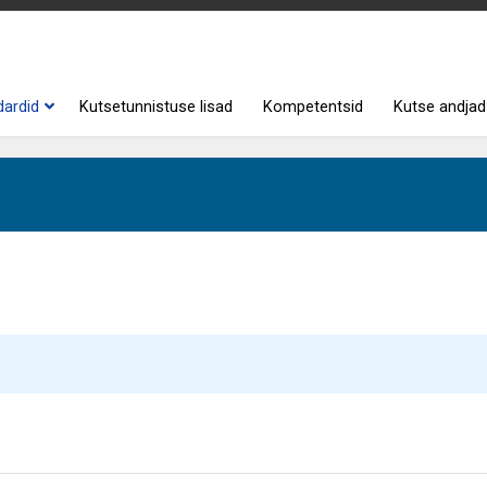
dardid
Kutsetunnistuse lisad
Kompetentsid
Kutse andjad