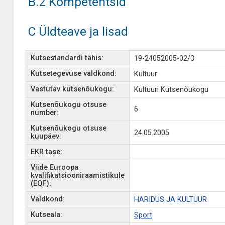
B.2 Kompetentsid
C Üldteave ja lisad
Kutsestandardi tähis:
19-24052005-02/3
Kutsetegevuse valdkond:
Kultuur
Vastutav kutsenõukogu:
Kultuuri Kutsenõukogu
Kutsenõukogu otsuse
6
number:
Kutsenõukogu otsuse
24.05.2005
kuupäev:
EKR tase:
Viide Euroopa
kvalifikatsiooniraamistikule
(EQF):
Valdkond:
HARIDUS JA KULTUUR
Kutseala:
Sport