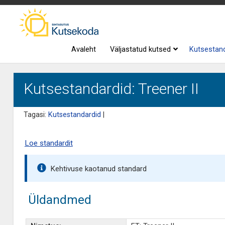
Avaleht
Väljastatud kutsed
Kutsestan
Kutsestandardid: Treener II
Tagasi:
Kutsestandardid
|
Loe standardit
Kehtivuse kaotanud standard
Üldandmed