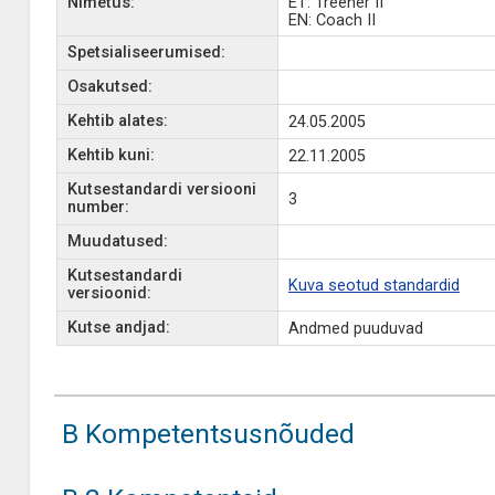
Nimetus:
ET: Treener II
EN: Coach II
Spetsialiseerumised:
Osakutsed:
Kehtib alates:
24.05.2005
Kehtib kuni:
22.11.2005
Kutsestandardi versiooni
3
number:
Muudatused:
Kutsestandardi
Kuva seotud standardid
versioonid:
Kutse andjad:
Andmed puuduvad
B Kompetentsusnõuded