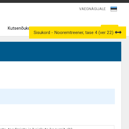
VAEGNÄGIJALE
Kutsenõukogud
Väljavõtted kutseregistrist
Sisukord - Nooremtreener, tase 4 (ver 22)