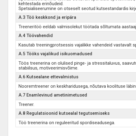
kehtestada erinõudeid.
Spetsialiseerumine on otseselt seotud kutsestandardis kir
A.3 Töö keskkond ja eripära
Treeneritöö eeldab valmisolekut töötada sõltumata aastaajast
A.4 Töövahendid
Kasutab treeningprotsessis vajalikke vahendeid vastavalt sp
A.5 Tööks vajalikud isikuomadused
Töös treenerina on olulised pinge- ja stressitaluvus, saav
stabiilsus, motiveerimisvõime.
A.6 Kutsealane ettevalmistus
Nooremtreener on keskharidusega, nõutava koolituse läbin
A.7 Enamlevinud ametinimetused
Treener.
A.8 Regulatsioonid kutsealal tegutsemiseks
Töö treenerina on reguleeritud spordiseadusega.