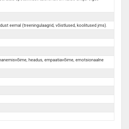
dust eemal (treeningulaagrid, võistlused, koolitused jms).
s, kohanemisvõime, headus, empaatiavõime, emotsionaalne