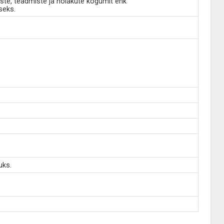
ste, teadmiste ja hoiakute kogumit ehk
seks.
uks.