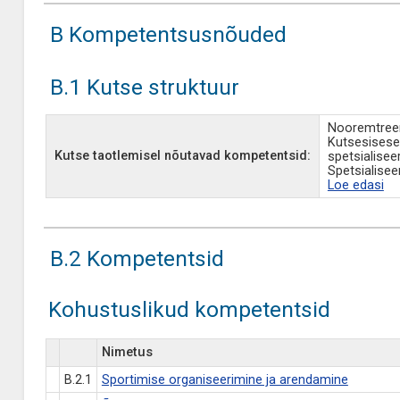
B Kompetentsusnõuded
B.1 Kutse struktuur
Nooremtreen
Kutsesisese
Kutse taotlemisel nõutavad kompetentsid:
spetsialisee
Spetsialisee
Loe edasi
B.2 Kompetentsid
Kohustuslikud kompetentsid
Nimetus
B.2.1
Sportimise organiseerimine ja arendamine