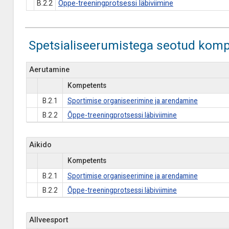
B.2.2
Õppe-treeningprotsessi läbiviimine
Spetsialiseerumistega seotud komp
Aerutamine
Kompetents
B.2.1
Sportimise organiseerimine ja arendamine
B.2.2
Õppe-treeningprotsessi läbiviimine
Aikido
Kompetents
B.2.1
Sportimise organiseerimine ja arendamine
B.2.2
Õppe-treeningprotsessi läbiviimine
Allveesport