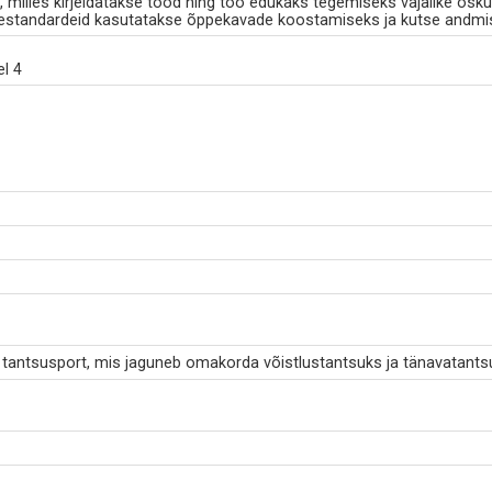
milles kirjeldatakse tööd ning töö edukaks tegemiseks vajalike osku
standardeid kasutatakse õppekavade koostamiseks ja kutse andmi
l 4
 tantsusport, mis jaguneb omakorda võistlustantsuks ja tänavatants