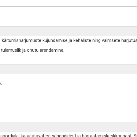
ib käitumisharjumuste kujundamise ja kehaliste ning vaimsete harjutus
k, tulemuslik ja ohutu arendamine.
.
, spordialal kasutatavatest vahendidest ja harrastamiskeskkonnast. Spo