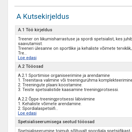
A Kutsekirjeldus
A.1 Töö kirjeldus
Treener on liikumisharrastuse ja spordi spetsialist, kes juh
saavutamist.
Treeneri ülesanne on sportlike ja kehaliste võimete tervikli
Tre
...
Loe edasi
A.2 Tööosad
A.2.1 Sportimise organiseerimine ja arendamine
1. Treenitava valimine või treeningurühma komplekteerimine
2. Treeningute plaani koostamine.
3. Teiste spetsialistide kaasamine treeningprotsessi.
A.2.2 Õppe-treeningprotsessi läbiviimine
1. Kehaliste võimete arendamine.
2. Spordialaspetsiifi
...
Loe edasi
Spetsialiseerumisega seotud tööosad
Spetsialiseerumine toimub sõltuvalt spordiala spetsiifikast