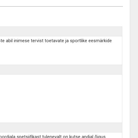
te abil inimese tervist toetavate ja sportlike eesmärkide
rdiala spetsiifikast tulenevalt on kutse andjal õigus