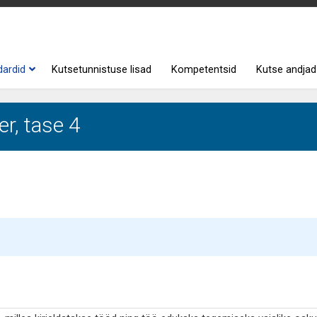
dardid
Kutsetunnistuse lisad
Kompetentsid
Kutse andjad
r, tase 4