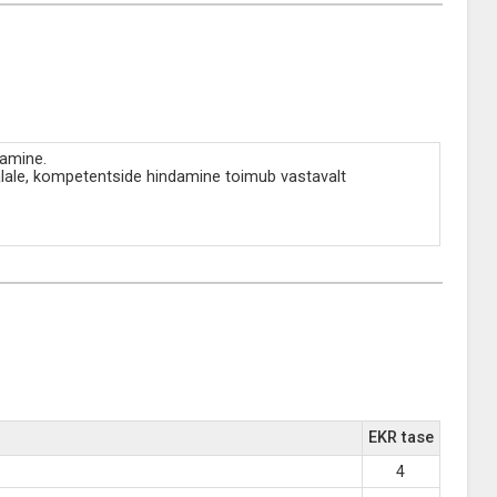
damine.
lale, kompetentside hindamine toimub vastavalt
EKR tase
4