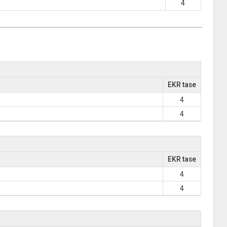
4
EKR tase
4
4
EKR tase
4
4