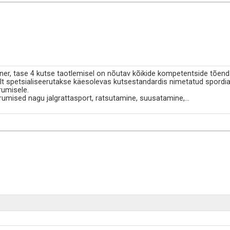
er, tase 4 kutse taotlemisel on nõutav kõikide kompetentside tõen
lt spetsialiseerutakse käesolevas kutsestandardis nimetatud spordia
rumisele.
rumised nagu jalgrattasport, ratsutamine, suusatamine,
...