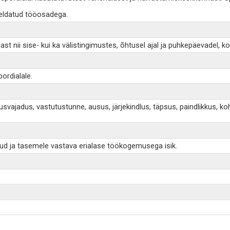
jeldatud tööosadega.
 nii sise- kui ka välistingimustes, õhtusel ajal ja puhkepäevadel, ko
ordialale.
utusvajadus, vastutustunne, ausus, järjekindlus, täpsus, paindlikku
ud ja tasemele vastava erialase töökogemusega isik.