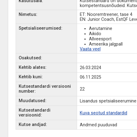
Kasutusala:
Kutsestandard on dokument, 
kompetentsusnõudeid. Kutse
Nimetus:
ET: Nooremtreener, tase 4
EN: Junior Coach, EstQF Leve
Spetsialiseerumised:
Aerutamine
Aikido
Allveesport
Ameerika jalgpall
Vaata veel
Osakutsed:
Kehtib alates:
26.03.2024
Kehtib kuni:
06.11.2025
Kutsestandardi versiooni
22
number:
Muudatused:
Lisandus spetsialiseerumine
Kutsestandardi
Kuva seotud standardid
versioonid:
Kutse andjad:
Andmed puuduvad