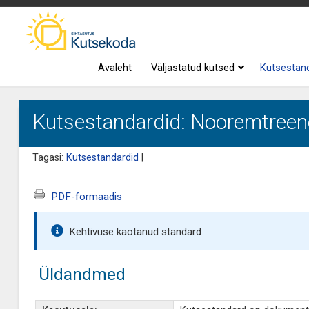
Avaleht
Väljastatud kutsed
Kutsestan
Kutsestandardid: Nooremtreene
Tagasi:
Kutsestandardid
|
PDF-formaadis
Kehtivuse kaotanud standard
Üldandmed