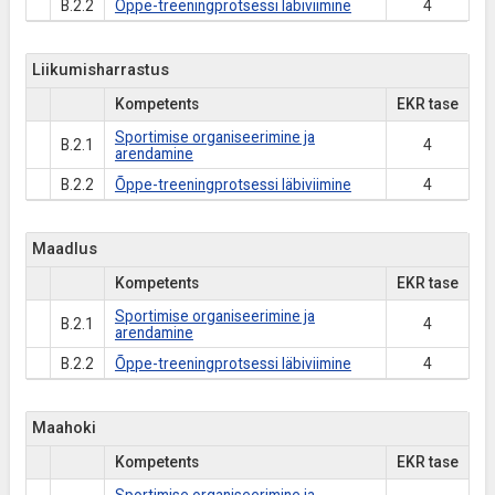
B.2.2
Õppe-treeningprotsessi läbiviimine
4
Liikumisharrastus
Kompetents
EKR tase
Sportimise organiseerimine ja
B.2.1
4
arendamine
B.2.2
Õppe-treeningprotsessi läbiviimine
4
Maadlus
Kompetents
EKR tase
Sportimise organiseerimine ja
B.2.1
4
arendamine
B.2.2
Õppe-treeningprotsessi läbiviimine
4
Maahoki
Kompetents
EKR tase