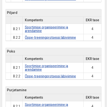
Piljard
Kompetents
EKR tase
Sportimise organiseerimine ja
B.2.1
4
arendamine
B.2.2
Õppe-treeningprotsessi läbiviimine
4
Poks
Kompetents
EKR tase
Sportimise organiseerimine ja
B.2.1
4
arendamine
B.2.2
Õppe-treeningprotsessi läbiviimine
4
Purjetamine
Kompetents
EKR tase
Sportimise organiseerimine ja
B.2.1
4