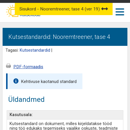
Sisukord - Nooremtreener, tase 4 (ver 19)
Kutsestandardid: Nooremtreener, tase 4
Tagasi:
Kutsestandardid
|
PDF-formaadis
Kehtivuse kaotanud standard
Üldandmed
Kasutusala:
Kutsestandard on dokument, milles kirjeldatakse tööd
ning töö edukaks tegemiseks vajalike oskuste, teadmiste