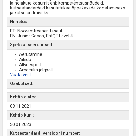
ja hoiakute kogumit ehk kompetentsusnõudeid.
Kutsestandardeid kasutatakse õppekavade koostamiseks
ja kutse andmiseks.
Nimetus:
ET: Nooremtreener, tase 4
EN: Junior Coach, EstQF Level 4
Spetsialiseerumised:
Aerutamine
Aikido
Allveesport
Ameerika jalgpall
Vaata veel
Osakutsed:
Kehtib alates:
03.11.2021
Kehtib kuni:
30.01.2023
Kutsestandardi versiooni number: