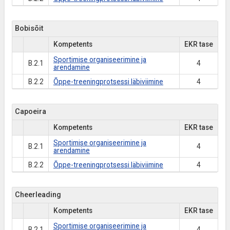
Bobisõit
Kompetents
EKR tase
Sportimise organiseerimine ja
B.2.1
4
arendamine
B.2.2
Õppe-treeningprotsessi läbiviimine
4
Capoeira
Kompetents
EKR tase
Sportimise organiseerimine ja
B.2.1
4
arendamine
B.2.2
Õppe-treeningprotsessi läbiviimine
4
Cheerleading
Kompetents
EKR tase
Sportimise organiseerimine ja
B.2.1
4