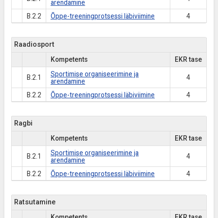
arendamine
B.2.2
Õppe-treeningprotsessi läbiviimine
4
Raadiosport
Kompetents
EKR tase
Sportimise organiseerimine ja
B.2.1
4
arendamine
B.2.2
Õppe-treeningprotsessi läbiviimine
4
Ragbi
Kompetents
EKR tase
Sportimise organiseerimine ja
B.2.1
4
arendamine
B.2.2
Õppe-treeningprotsessi läbiviimine
4
Ratsutamine
Kompetents
EKR tase