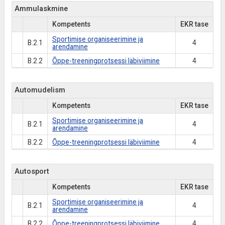
Ammulaskmine
Kompetents
EKR tase
Sportimise organiseerimine ja
B.2.1
4
arendamine
B.2.2
Õppe-treeningprotsessi läbiviimine
4
Automudelism
Kompetents
EKR tase
Sportimise organiseerimine ja
B.2.1
4
arendamine
B.2.2
Õppe-treeningprotsessi läbiviimine
4
Autosport
Kompetents
EKR tase
Sportimise organiseerimine ja
B.2.1
4
arendamine
B.2.2
Õppe-treeningprotsessi läbiviimine
4