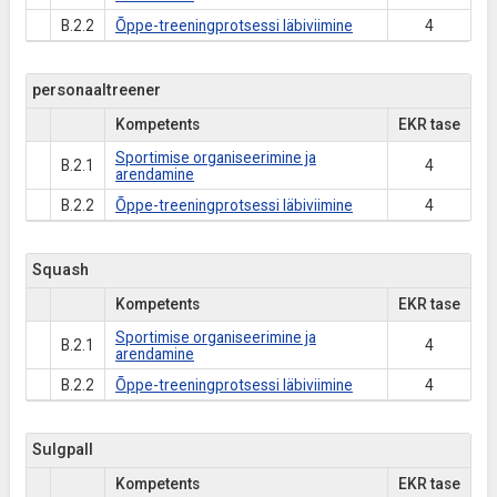
B.2.2
Õppe-treeningprotsessi läbiviimine
4
personaaltreener
Kompetents
EKR tase
Sportimise organiseerimine ja
B.2.1
4
arendamine
B.2.2
Õppe-treeningprotsessi läbiviimine
4
Squash
Kompetents
EKR tase
Sportimise organiseerimine ja
B.2.1
4
arendamine
B.2.2
Õppe-treeningprotsessi läbiviimine
4
Sulgpall
Kompetents
EKR tase