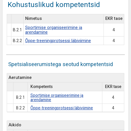
Kohustuslikud kompetentsid
Nimetus
EKR tase
Sportimise organiseerimine ja
B.2.1
4
arendamine
B.2.2
Õppe-treeningprotsessi läbiviimine
4
Spetsialiseerumistega seotud kompetentsid
Aerutamine
Kompetents
EKR tase
Sportimise organiseerimine ja
B.2.1
4
arendamine
B.2.2
Õppe-treeningprotsessi läbiviimine
4
Aikido