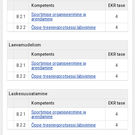
Kompetents
EKR tase
Sportimise organiseerimine ja
B.2.1
4
arendamine
B.2.2
Õppe-treeningprotsessi läbiviimine
4
Laevamudelism
Kompetents
EKR tase
Sportimise organiseerimine ja
B.2.1
4
arendamine
B.2.2
Õppe-treeningprotsessi läbiviimine
4
Laskesuusatamine
Kompetents
EKR tase
Sportimise organiseerimine ja
B.2.1
4
arendamine
B.2.2
Õppe-treeningprotsessi läbiviimine
4