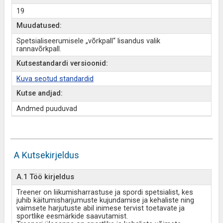
19
Muudatused:
Spetsialiseerumisele „võrkpall“ lisandus valik
rannavõrkpall.
Kutsestandardi versioonid:
Kuva seotud standardid
Kutse andjad:
Andmed puuduvad
A Kutsekirjeldus
A.1 Töö kirjeldus
Treener on liikumisharrastuse ja spordi spetsialist, kes
juhib käitumisharjumuste kujundamise ja kehaliste ning
vaimsete harjutuste abil inimese tervist toetavate ja
sportlike eesmärkide saavutamist.