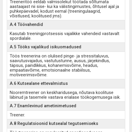
Treeneritöö eeldab valmisolekut töötada sõltumata
aastaajast nii sise- kui ka välistingimustes, õhtusel ajal ja
puhkepäevadel, kodust eemal (treeningulaagrid,
võistlused, koolitused jms).
A.4 Töövahendid
Kasutab treeningprotsessis vajalikke vahendeid vastavalt
spordialale.
A.5 Tööks vajalikud isikuomadused
Töös treenerina on olulised pinge- ja stressitaluvus,
saavutusvajadus, vastutustunne, ausus, järjekindlus,
täpsus, paindlikkus, kohanemisvõime, headus,
empaatiavõime, emotsionaalne stabiilsus,
motiveerimisvõime.
A.6 Kutsealane ettevalmistus
Nooremtreener on keskharidusega, nõutava koolituse
läbinud ja tasemele vastava erialase töökogemusega isik.
A.7 Enamlevinud ametinimetused
Treener.
A.8 Regulatsioonid kutsealal tegutsemiseks