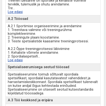
Treeneri ülesanne on sportlike ja kehaliste võimete
terviklik, tulemuslik ja ohutu arendamine.
Tre
...
Loe edasi
A.2 Tööosad
A.2.1 Sportimise organiseerimine ja arendamine
1. Treenitava valimine või treeningurühma
komplekteerimine.
2. Treeningute plaani koostamine.
3. Teiste spetsialistide kaasamine treeningprotsessi.
A.2.2 Õppe-treeningprotsessi läbiviimine
1. Kehaliste võimete arendamine.
2. Spordialaspetsiifi
...
Loe edasi
Spetsialiseerumisega seotud tööosad
Spetsialiseerumine toimub sõltuvalt spordiala
spetsiifikast, spordialal kasutatavatest vahendidest ja
harrastamiskeskkonnast. Spordiala spetsiifikast tulenevalt
on kutse andjal õigus kehtestada erinõudeid.
Spetsialiseerumine on otseselt seotud kutsestandardis
kirjeldatud tööosadega.
A.3 Töö keskkond ja eripära