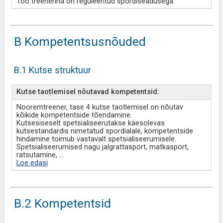
Töö treenerina on reguleeritud spordiseadusega.
B Kompetentsusnõuded
B.1 Kutse struktuur
Kutse taotlemisel nõutavad kompetentsid:
Nooremtreener, tase 4 kutse taotlemisel on nõutav
kõikide kompetentside tõendamine.
Kutsesiseselt spetsialiseerutakse käesolevas
kutsestandardis nimetatud spordialale, kompetentside
hindamine toimub vastavalt spetsialiseerumisele.
Spetsialiseerumised nagu jalgrattasport, matkasport,
ratsutamine,
...
Loe edasi
B.2 Kompetentsid