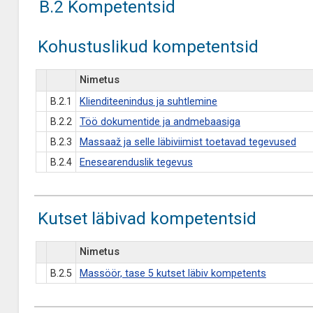
B.2 Kompetentsid
Kohustuslikud kompetentsid
Nimetus
B.2.1
Klienditeenindus ja suhtlemine
B.2.2
Töö dokumentide ja andmebaasiga
B.2.3
Massaaž ja selle läbiviimist toetavad tegevused
B.2.4
Enesearenduslik tegevus
Kutset läbivad kompetentsid
Nimetus
B.2.5
Massöör, tase 5 kutset läbiv kompetents