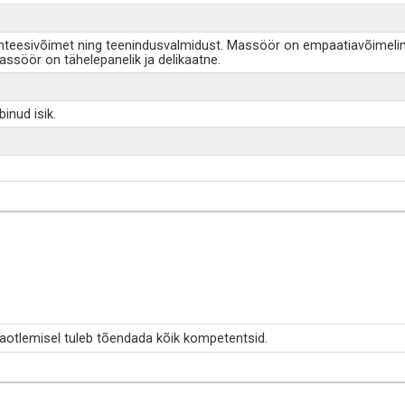
nteesivõimet ning teenindusvalmidust. Massöör on empaatiavõimelin
assöör on tähelepanelik ja delikaatne.
inud isik.
taotlemisel tuleb tõendada kõik kompetentsid.