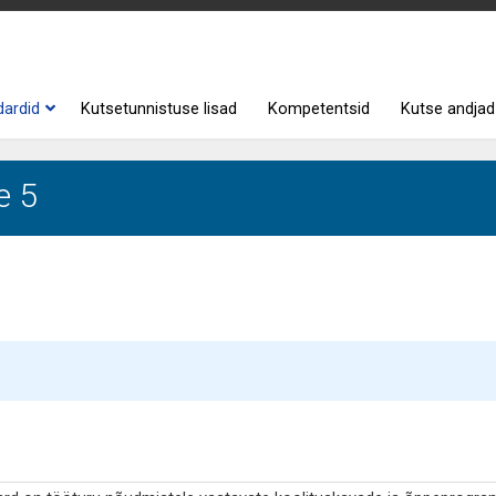
dardid
Kutsetunnistuse lisad
Kompetentsid
Kutse andjad
e 5