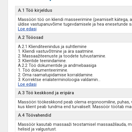
A.1 Töö kirjeldus
Massööri töö on kliendi masseerimine (peamiselt kätega, ag
üldise vastupanuvõime tugevdamisele ja hea enesetunde s
Loe edasi
A.2 Tööosad
A.2.1 Klienditeenindus ja suhtlemine
1. Kliendi vastuvõtmine ja ära saatmine.
2. Massaažiteenuste ja toodete tutvustamine.
3. Klientide teenindamine.
A.2.2 Töö dokumentide ja andmebaasiga
1. Töö dokumenteerimine.
2. Oma raamatupidamise korraldamine.
3. Korrektse erialaterminoloogia valdamin
...
Loe edasi
A.3 Töö keskkond ja eripära
Massööri töökeskkond peab olema ergonoomiline, puhas, valg
kus klient peab tundma end turvaliselt. Massöör töötab ma
A.4 Töövahendid
Massöör kasutab massaaži teostamisel massaažilauda, massa
helisid ja valgustust.