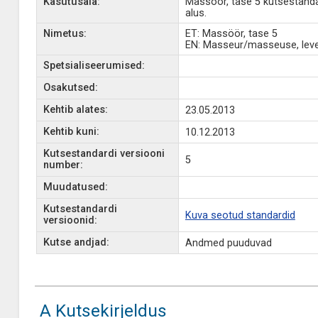
Kasutusala:
Massöör, tase 5 kutsestand
alus.
Nimetus:
ET: Massöör, tase 5
EN: Masseur/masseuse, leve
Spetsialiseerumised:
Osakutsed:
Kehtib alates:
23.05.2013
Kehtib kuni:
10.12.2013
Kutsestandardi versiooni
5
number:
Muudatused:
Kutsestandardi
Kuva seotud standardid
versioonid:
Kutse andjad:
Andmed puuduvad
A Kutsekirjeldus