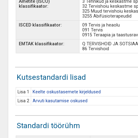
Ametite (ISCO)
3 Tehnikud ja keskastme spe
klassifikaator:
32 Tervishoiu keskastme spe
325 Muud tervishoiu keskas
3255 Abifüsioterapeudid
ISCED klassifikaator:
09 Tervis ja heaolu
091 Tervis
0915 Teraapia ja taastusrav
EMTAK klassifikaator:
Q TERVISHOID JA SOTSI
86 Tervishoid
Kutsestandardi lisad
Lisa 1
Keelte oskustasemete kirjeldused
Lisa 2
Arvuti kasutamise oskused
Standardi töörühm