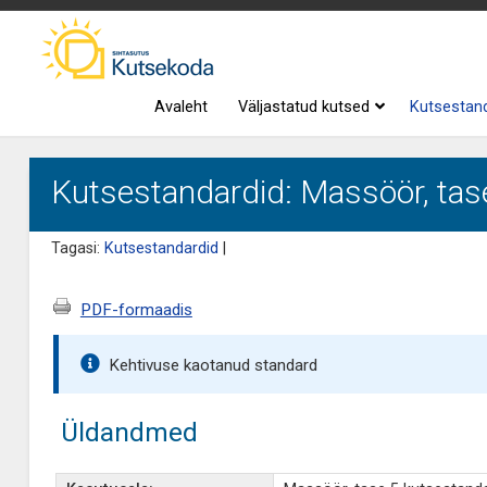
Avaleht
Väljastatud kutsed
Kutsestan
Kutsestandardid: Massöör, tas
Tagasi:
Kutsestandardid
|
PDF-formaadis
Kehtivuse kaotanud standard
Üldandmed