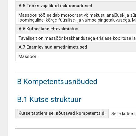
A.5 Tööks vajalikud isikuomadused
Massööri töö eeldab motoorset võimekust, analüüsi- ja sü
loominguline, kõrge füüsilise- ja vaimse pingetaluvusega. M
A.6 Kutsealane ettevalmistus
Tavaliselt on massöör keskharidusega erialase koolituse läb
A.7 Enamlevinud ametinimetused
Massöör.
B Kompetentsusnõuded
B.1 Kutse struktuur
Kutse taotlemisel nõutavad kompetentsid:
Selle kutse 