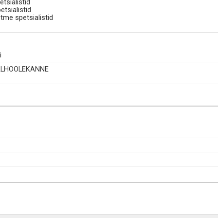
tsialistid
tsialistid
tme spetsialistid
i
AALHOOLEKANNE