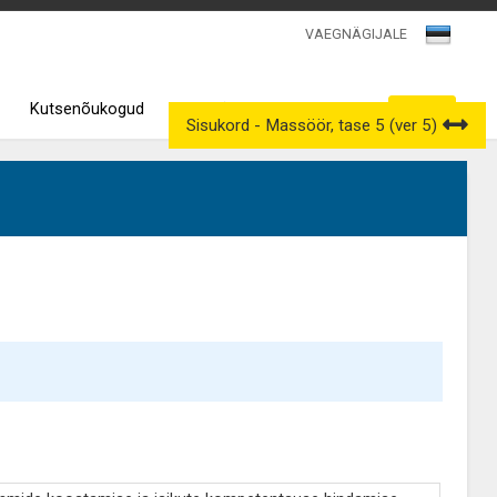
VAEGNÄGIJALE
Kutsenõukogud
Väljavõtted kutseregistrist
Sisukord - Massöör, tase 5 (ver 5)