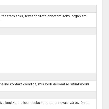
e taastamiseks, tervisehäirete ennetamiseks, organismi
...
ine kontakt kliendiga, mis loob delikaatse situatsiooni,
iva keskkonna loomiseks kasutab erinevaid värve, lõhnu,