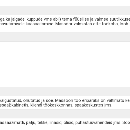
a ka jalgade, kuppude vms abil) tema füüsilise ja vaimse suutlikkus
aavutamisele kaasaaitamine. Massöör valmistab ette töökoha, loob
ustatud, õhutatud ja soe. Massööri töö eripäraks on vältimatu kehal
ssaažikabinetis, kliendi töökeskkonnas, spaakeskustes jms.
ažimatti, patju, tekke, linasid, õlisid, puhastusvahendeid jms. Sob