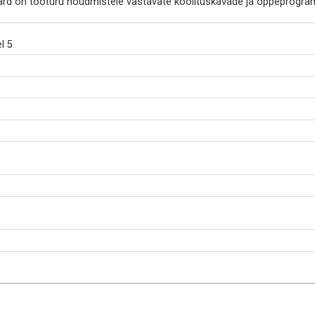
ard on tööturu nõudmistele vastavate koolituskavade ja õppeprogr
l 5