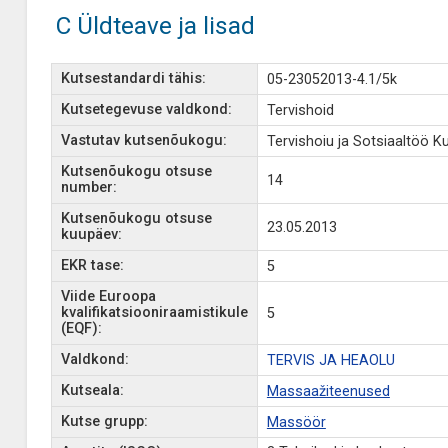
C Üldteave ja lisad
Kutsestandardi tähis:
05-23052013-4.1/5k
Kutsetegevuse valdkond:
Tervishoid
Vastutav kutsenõukogu:
Tervishoiu ja Sotsiaaltöö 
Kutsenõukogu otsuse
14
number:
Kutsenõukogu otsuse
23.05.2013
kuupäev:
EKR tase:
5
Viide Euroopa
kvalifikatsiooniraamistikule
5
(EQF):
Valdkond:
TERVIS JA HEAOLU
Kutseala:
Massaažiteenused
Kutse grupp:
Massöör