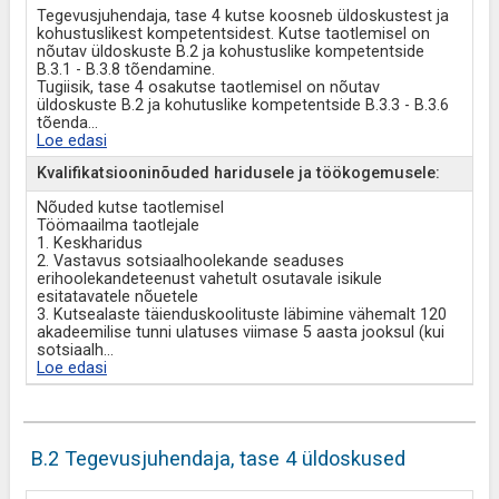
Tegevusjuhendaja, tase 4 kutse koosneb üldoskustest ja
kohustuslikest kompetentsidest. Kutse taotlemisel on
nõutav üldoskuste B.2 ja kohustuslike kompetentside
B.3.1 - B.3.8 tõendamine.
Tugiisik, tase 4 osakutse taotlemisel on nõutav
üldoskuste B.2 ja kohutuslike kompetentside B.3.3 - B.3.6
tõenda
...
Loe edasi
Kvalifikatsiooninõuded haridusele ja töökogemusele:
Nõuded kutse taotlemisel
Töömaailma taotlejale
1. Keskharidus
2. Vastavus sotsiaalhoolekande seaduses
erihoolekandeteenust vahetult osutavale isikule
esitatavatele nõuetele
3. Kutsealaste täienduskoolituste läbimine vähemalt 120
akadeemilise tunni ulatuses viimase 5 aasta jooksul (kui
sotsiaalh
...
Loe edasi
B.2 Tegevusjuhendaja, tase 4 üldoskused