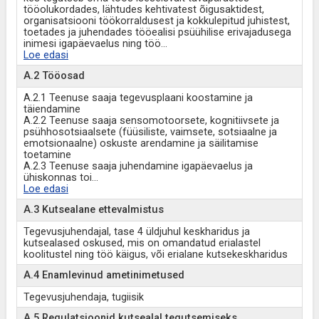
tööolukordades, lähtudes kehtivatest õigusaktidest,
organisatsiooni töökorraldusest ja kokkulepitud juhistest,
toetades ja juhendades tööealisi psüühilise erivajadusega
inimesi igapäevaelus ning töö
...
Loe edasi
A.2 Tööosad
A.2.1 Teenuse saaja tegevusplaani koostamine ja
täiendamine
A.2.2 Teenuse saaja sensomotoorsete, kognitiivsete ja
psühhosotsiaalsete (füüsiliste, vaimsete, sotsiaalne ja
emotsionaalne) oskuste arendamine ja säilitamise
toetamine
A.2.3 Teenuse saaja juhendamine igapäevaelus ja
ühiskonnas toi
...
Loe edasi
A.3 Kutsealane ettevalmistus
Tegevusjuhendajal, tase 4 üldjuhul keskharidus ja
kutsealased oskused, mis on omandatud erialastel
koolitustel ning töö käigus, või erialane kutsekeskharidus
A.4 Enamlevinud ametinimetused
Tegevusjuhendaja, tugiisik
A.5 Regulatsioonid kutsealal tegutsemiseks