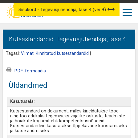
Sisukord - Tegevusjuhendaja, tase 4 (ver 9)
Kutsestandardid: Tegevusjuhendaja, tase 4
Tagasi:
Viimati Kinnitatud kutsestandardid
|
PDF-formaadis
Üldandmed
Kasutusala:
Kutsestandard on dokument, milles kirjeldatakse tööd
ning töö edukaks tegemiseks vajalike oskuste, teadmiste
ja hoiakute kogumit ehk kompetentsusnõudeid.
Kutsestandardeid kasutatakse õppekavade koostamiseks
ja kutse andmiseks.