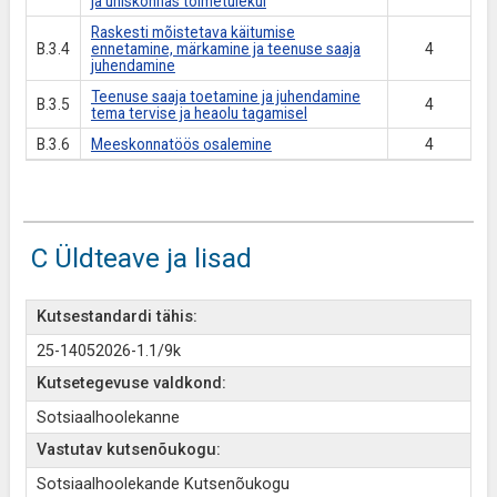
ja ühiskonnas toimetulekul
Raskesti mõistetava käitumise
B.3.4
ennetamine, märkamine ja teenuse saaja
4
juhendamine
Teenuse saaja toetamine ja juhendamine
B.3.5
4
tema tervise ja heaolu tagamisel
B.3.6
Meeskonnatöös osalemine
4
C Üldteave ja lisad
Kutsestandardi tähis:
25-14052026-1.1/9k
Kutsetegevuse valdkond:
Sotsiaalhoolekanne
Vastutav kutsenõukogu:
Sotsiaalhoolekande Kutsenõukogu