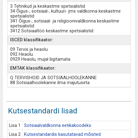
3 Tehnikud ja keskastme spetsialistid
34 Õigus-, sotsiaal-, kultuuri- jms valdkonna keskastme
spetsialistid
341 Õigus-, sotsiaal- ja religioonivaldkonna keskastme
spetsialistid
3412 Sotsiaaltöö keskastme spetsialistid
ISCED klassifikaator:
09 Tervis ja heaolu
092 Heaolu
0929 Heaolu, mujal liigitamata
EMTAK klassifikaator:
Q TERVISHOID JA SOTSIAALHOOLEKANNE
88 Sotsiaalhoolekanne ilma majutuseta
Kutsestandardi lisad
Lisa 1
Sotsiaalvaldkonna eetikakoodeks
Lisa 2
Kutsestandardis kasutatavad mõisted