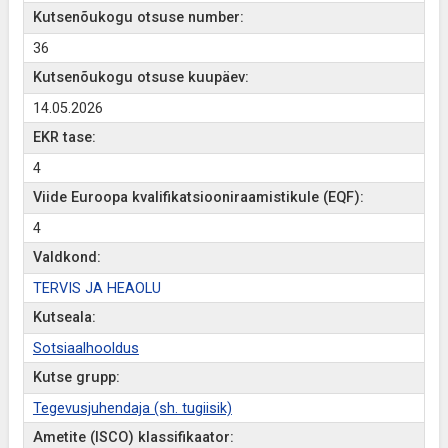
Kutsenõukogu otsuse number:
36
Kutsenõukogu otsuse kuupäev:
14.05.2026
EKR tase:
4
Viide Euroopa kvalifikatsiooniraamistikule (EQF):
4
Valdkond:
TERVIS JA HEAOLU
Kutseala:
Sotsiaalhooldus
Kutse grupp:
Tegevusjuhendaja (sh. tugiisik)
Ametite (ISCO) klassifikaator: