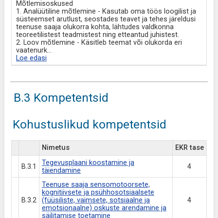
Mõtlemisoskused
1. Analüütiline mõtlemine - Kasutab oma töös loogilist ja
süsteemset arutlust, seostades teavet ja tehes järeldusi
teenuse saaja olukorra kohta, lähtudes valdkonna
teoreetilistest teadmistest ning etteantud juhistest.
2. Loov mõtlemine - Käsitleb teemat või olukorda eri
vaatenurk
...
Loe edasi
B.3 Kompetentsid
Kohustuslikud kompetentsid
Nimetus
EKR tase
Tegevusplaani koostamine ja
B.3.1
4
täiendamine
Teenuse saaja sensomotoorsete,
kognitiivsete ja psühhosotsiaalsete
B.3.2
(füüsiliste, vaimsete, sotsiaalne ja
4
emotsionaalne) oskuste arendamine ja
säilitamise toetamine