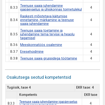
Teenuse saaja juhendamine
B.3.3
4
igapäevaelus ja ühiskonnas toimetulekul
Raskesti mõistetava käitumise
B.3.4
ennetamine, märkamine ja teenuse
4
saaja juhendamine
Teenuse saaja toetamine ja
B.3.5
juhendamine tema tervise ja heaolu
4
tagamisel
B.3.6
Meeskonnatöös osalemine
4
B.3.7
Enesehoidmine
4
B.3.8
Teenuse saaja gruppidega töötamine
4
Osakutsega seotud kompetentsid
Tugiisik, tase 4
EKR tase: 4
Kompetents
EKR tase
Teenuse saaja juhendamine igapäevaelus
B.3.3
4