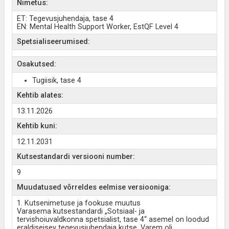
Nimetus:
ET: Tegevusjuhendaja, tase 4
EN: Mental Health Support Worker, EstQF Level 4
Spetsialiseerumised:
Osakutsed:
Tugiisik, tase 4
Kehtib alates:
13.11.2026
Kehtib kuni:
12.11.2031
Kutsestandardi versiooni number:
9
Muudatused võrreldes eelmise versiooniga:
1. Kutsenimetuse ja fookuse muutus
Varasema kutsestandardi „Sotsiaal- ja
tervishoiuvaldkonna spetsialist, tase 4“ asemel on loodud
eraldiseisev tegevusjuhendaja kutse. Varem oli