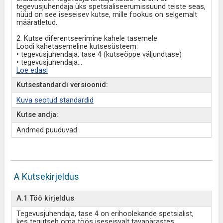
tegevusjuhendaja üks spetsialiseerumissuund teiste seas,
nüüd on see iseseisev kutse, mille fookus on selgemalt
määratletud.
2. Kutse diferentseerimine kahele tasemele
Loodi kahetasemeline kutsesüsteem:
• tegevusjuhendaja, tase 4 (kutseõppe väljundtase)
• tegevusjuhendaja
...
Loe edasi
Kutsestandardi versioonid:
Kuva seotud standardid
Kutse andja:
Andmed puuduvad
A Kutsekirjeldus
A.1 Töö kirjeldus
Tegevusjuhendaja, tase 4 on erihoolekande spetsialist,
kes tegutseb oma töös iseseisvalt tavapärastes