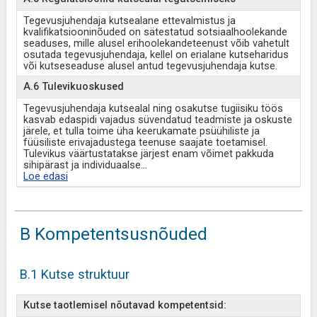
Tegevusjuhendaja kutsealane ettevalmistus ja
kvalifikatsiooninõuded on sätestatud sotsiaalhoolekande
seaduses, mille alusel erihoolekandeteenust võib vahetult
osutada tegevusjuhendaja, kellel on erialane kutseharidus
või kutseseaduse alusel antud tegevusjuhendaja kutse.
A.6 Tulevikuoskused
Tegevusjuhendaja kutsealal ning osakutse tugiisiku töös
kasvab edaspidi vajadus süvendatud teadmiste ja oskuste
järele, et tulla toime üha keerukamate psüühiliste ja
füüsiliste erivajadustega teenuse saajate toetamisel.
Tulevikus väärtustatakse järjest enam võimet pakkuda
sihipärast ja individuaalse
...
Loe edasi
B Kompetentsusnõuded
B.1 Kutse struktuur
Kutse taotlemisel nõutavad kompetentsid: