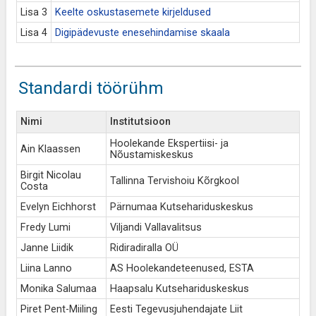
Lisa 3
Keelte oskustasemete kirjeldused
Lisa 4
Digipädevuste enesehindamise skaala
Standardi töörühm
Nimi
Institutsioon
Hoolekande Ekspertiisi- ja
Ain Klaassen
Nõustamiskeskus
Birgit Nicolau
Tallinna Tervishoiu Kõrgkool
Costa
Evelyn Eichhorst
Pärnumaa Kutsehariduskeskus
Fredy Lumi
Viljandi Vallavalitsus
Janne Liidik
Ridiradiralla OÜ
Liina Lanno
AS Hoolekandeteenused, ESTA
Monika Salumaa
Haapsalu Kutsehariduskeskus
Piret Pent-Miiling
Eesti Tegevusjuhendajate Liit