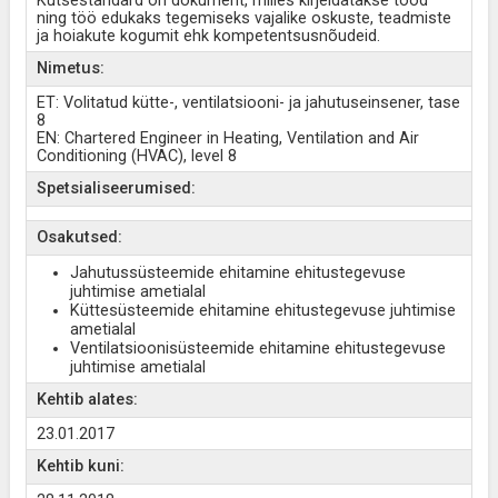
Kutsestandard on dokument, milles kirjeldatakse tööd
ning töö edukaks tegemiseks vajalike oskuste, teadmiste
ja hoiakute kogumit ehk kompetentsusnõudeid.
Nimetus:
ET: Volitatud kütte-, ventilatsiooni- ja jahutuseinsener, tase
8
EN: Chartered Engineer in Heating, Ventilation and Air
Conditioning (HVAC), level 8
Spetsialiseerumised:
Osakutsed:
Jahutussüsteemide ehitamine ehitustegevuse
juhtimise ametialal
Küttesüsteemide ehitamine ehitustegevuse juhtimise
ametialal
Ventilatsioonisüsteemide ehitamine ehitustegevuse
juhtimise ametialal
Kehtib alates:
23.01.2017
Kehtib kuni: