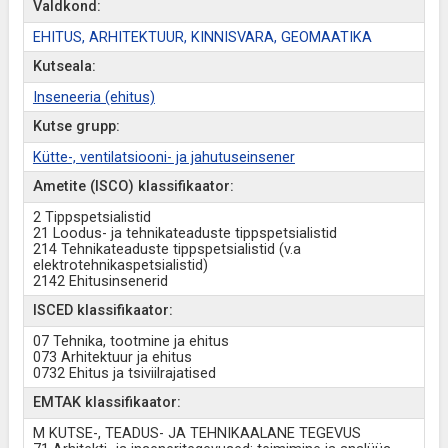
Valdkond:
EHITUS, ARHITEKTUUR, KINNISVARA, GEOMAATIKA
Kutseala:
Inseneeria (ehitus)
Kutse grupp:
Kütte-, ventilatsiooni- ja jahutuseinsener
Ametite (ISCO) klassifikaator:
2 Tippspetsialistid
21 Loodus- ja tehnikateaduste tippspetsialistid
214 Tehnikateaduste tippspetsialistid (v.a
elektrotehnikaspetsialistid)
2142 Ehitusinsenerid
ISCED klassifikaator:
07 Tehnika, tootmine ja ehitus
073 Arhitektuur ja ehitus
0732 Ehitus ja tsiviilrajatised
EMTAK klassifikaator:
M KUTSE-, TEADUS- JA TEHNIKAALANE TEGEVUS