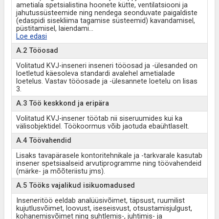
ametiala spetsialistina hoonete kütte, ventilatsiooni ja
jahutussüsteemide ning nendega seonduvate paigaldiste
(edaspidi sisekliima tagamise süsteemid) kavandamisel,
püstitamisel, laiendami
...
Loe edasi
A.2 Tööosad
Volitatud KVJ-inseneri inseneri tööosad ja -ülesanded on
loetletud käesoleva standardi avalehel ametialade
loetelus. Vastav tööosade ja -ülesannete loetelu on lisas
3.
A.3 Töö keskkond ja eripära
Volitatud KVJ-insener töötab nii siseruumides kui ka
välisobjektidel. Töökoormus võib jaotuda ebaühtlaselt.
A.4 Töövahendid
Lisaks tavapärasele kontoritehnikale ja -tarkvarale kasutab
insener spetsiaalseid arvutiprogramme ning töövahendeid
(märke- ja mõõteriistu jms).
A.5 Tööks vajalikud isikuomadused
Inseneritöö eeldab analüüsivõimet, täpsust, ruumilist
kujutlusvõimet, loovust, iseseisvust, otsustamisjulgust,
kohanemisvõimet ning suhtlemis-, juhtimis- ja