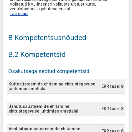
Volitatud KVJ-inseneri volituste ulatust kütte,
ventilatsiooni ja jahutuse erialal
...
Loe edasi
B Kompetentsusnõuded
B.2 Kompetentsid
Osakutsega seotud kompetentsid
Küttesüsteemide ehitamine ehitustegevuse
EKR tase: 8
juhtimise ametialal
Jahutussüsteemide ehitamine
EKR tase: 8
ehitustegevuse juhtimise ametialal
Ventilatsioonisüsteemide ehitamine
EKR tase: 8