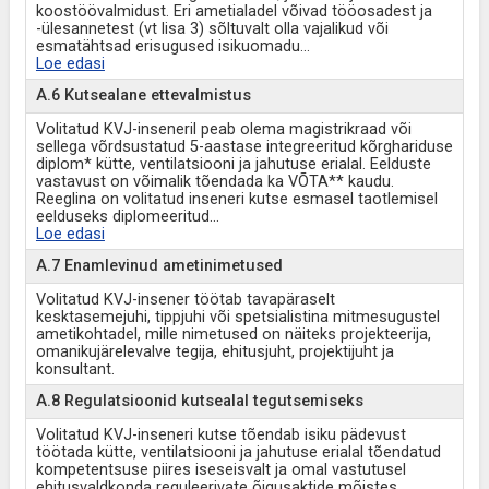
koostöövalmidust. Eri ametialadel võivad tööosadest ja
-ülesannetest (vt lisa 3) sõltuvalt olla vajalikud või
esmatähtsad erisugused isikuomadu
...
Loe edasi
A.6 Kutsealane ettevalmistus
Volitatud KVJ-inseneril peab olema magistrikraad või
sellega võrdsustatud 5-aastase integreeritud kõrghariduse
diplom* kütte, ventilatsiooni ja jahutuse erialal. Eelduste
vastavust on võimalik tõendada ka VÕTA** kaudu.
Reeglina on volitatud inseneri kutse esmasel taotlemisel
eelduseks diplomeeritud
...
Loe edasi
A.7 Enamlevinud ametinimetused
Volitatud KVJ-insener töötab tavapäraselt
kesktasemejuhi, tippjuhi või spetsialistina mitmesugustel
ametikohtadel, mille nimetused on näiteks projekteerija,
omanikujärelevalve tegija, ehitusjuht, projektijuht ja
konsultant.
A.8 Regulatsioonid kutsealal tegutsemiseks
Volitatud KVJ-inseneri kutse tõendab isiku pädevust
töötada kütte, ventilatsiooni ja jahutuse erialal tõendatud
kompetentsuse piires iseseisvalt ja omal vastutusel
ehitusvaldkonda reguleerivate õigusaktide mõistes.