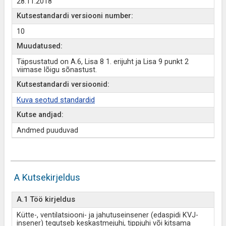
28.11.2018
Kutsestandardi versiooni number:
10
Muudatused:
Täpsustatud on A.6, Lisa 8 1. erijuht ja Lisa 9 punkt 2
viimase lõigu sõnastust.
Kutsestandardi versioonid:
Kuva seotud standardid
Kutse andjad:
Andmed puuduvad
A Kutsekirjeldus
A.1 Töö kirjeldus
Kütte-, ventilatsiooni- ja jahutuseinsener (edaspidi KVJ-
insener) tegutseb keskastmejuhi, tippjuhi või kitsama