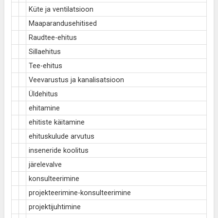
Küte ja ventilatsioon
Maaparandusehitised
Raudtee-ehitus
Sillaehitus
Tee-ehitus
Veevarustus ja kanalisatsioon
Üldehitus
ehitamine
ehitiste käitamine
ehituskulude arvutus
inseneride koolitus
järelevalve
konsulteerimine
projekteerimine-konsulteerimine
projektijuhtimine