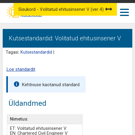
Sisukord - Volitatud ehitusinsener V (ver 4)
Kutsestandardid: Volitatud ehitusinsener V
Tagasi:
Kutsestandardid
|
Loe standardit
Kehtivuse kaotanud standard
Üldandmed
Nimetus:
ET: Volitatud ehitusinsener V
EN: Chartered Civil Engineer V