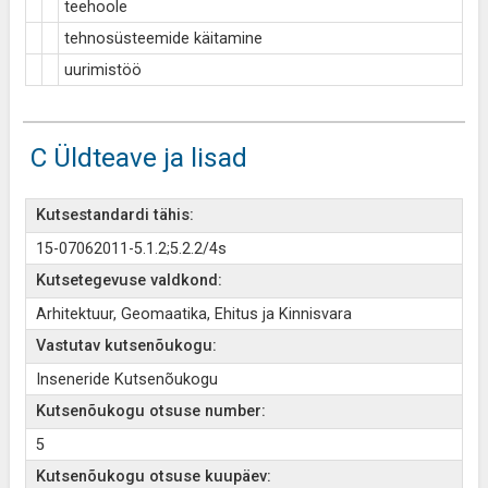
teehoole
tehnosüsteemide käitamine
uurimistöö
C Üldteave ja lisad
Kutsestandardi tähis:
15-07062011-5.1.2;5.2.2/4s
Kutsetegevuse valdkond:
Arhitektuur, Geomaatika, Ehitus ja Kinnisvara
Vastutav kutsenõukogu:
Inseneride Kutsenõukogu
Kutsenõukogu otsuse number:
5
Kutsenõukogu otsuse kuupäev: